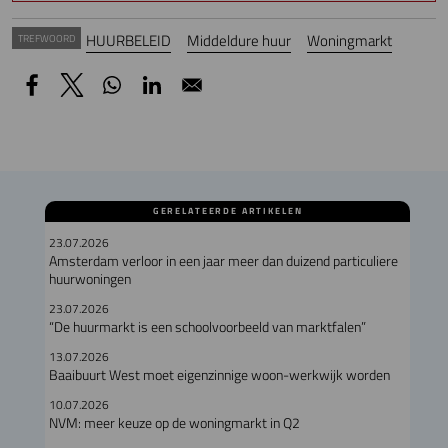
HUURBELEID
Middeldure huur
Woningmarkt
TREFWOORD
GERELATEERDE ARTIKELEN
23.07.2026
Amsterdam verloor in een jaar meer dan duizend particuliere
huurwoningen
23.07.2026
“De huurmarkt is een schoolvoorbeeld van marktfalen”
13.07.2026
Baaibuurt West moet eigenzinnige woon-werkwijk worden
10.07.2026
NVM: meer keuze op de woningmarkt in Q2