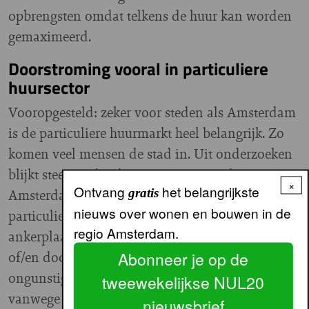
opbrengsten omdat telkens de huur kan worden
gemaximeerd.
Doorstroming vooral in particuliere
huursector
Vooropgesteld: zeker voor steden als Amsterdam
is de particuliere huurmarkt heel belangrijk. Zo
komen veel mensen de stad in. Uit onderzoeken
blijkt steevast dat de meeste mensen die naar
×
Ontvang
het belangrijkste
Amsterdam komen, in eerste instantie in de
gratis
nieuws over wonen en bouwen in de
particuliere huursector terechtkomen, als eerste
regio Amsterdam.
ankerplaats. Zeker, vaak tegen zeer hoge kosten
of/en door woonruimte te delen. Vanwege die
Abonneer je op de
ongunstige prijs/prestatie-verhouding én
tweewekelijkse NUL20
vanwege de eerdere praktijk van tijdelijke
nieuwsbrief