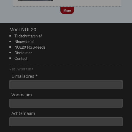
Meer
Meer NUL20
Meer NUL20
Tijdschriftarchief
Nieuwsbrief
NUL20 RSS-feeds
Disclaimer
Contact
NIEUWSBRIEF
E-mailadres *
Voornaam
Achternaam