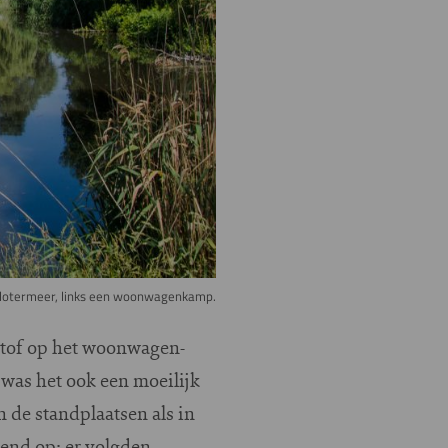
Slotermeer, links een woonwagenkamp.
 stof op het woonwagen-
 was het ook een moeilijk
n de standplaatsen als in
end op: er volgden