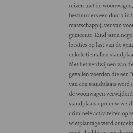
reizen met de woonwagen, 
bestuurders een doorn in h
maatschappij, ver van voo
gemeente. Eind jaren nege
locaties op last van de g
enkele tientallen standpla
Met het verdwijnen van d
gevallen voerden die een “
van een standplaats werd d
de woonwagen verwijderd 
standplaats opnieuw werd
criminele activiteiten op 
wietplantage werd ontdekt
goed, daalde tot een diept