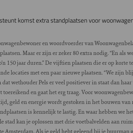
teunt komst extra standplaatsen voor woonwag
oonwagenbewoner en woordvoerder van Woonwagenbela
laatsen. Maar er zijn er zeker 80 extra nodig. “En als w
n 150 jaar duren.” De vijftien plaatsen die er op korte 
de locaties met een paar nieuwe plaatsen. “We zijn blij 
n dat wethouder Pels er veel positiever in staat dan haa
iet toereikend en gaat het erg traag. Voor woonwagenbew
 tijd, geld en energie wordt gestoken in het bouwen va
andplaatsen is kennelijk te lastig. En waar hebben we het
le stad kan je oplossen met drie voetbalvelden aan rui
 Amsterdam. Als je geld hebt geleend bij je buurman ga