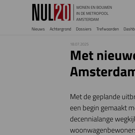
Overslaan en naar de inhoud gaan
WONEN EN BOUWEN
IN DE METROPOOL
AMSTERDAM
Hoofdnavigatie
Nieuws
Achtergrond
Dossiers
Trefwoorden
Dashb
18.07.2025
Met nieuwe
Amsterdam
Met de geplande uitb
een begin gemaakt me
decennialange wegkij
woonwagenbewoners zel