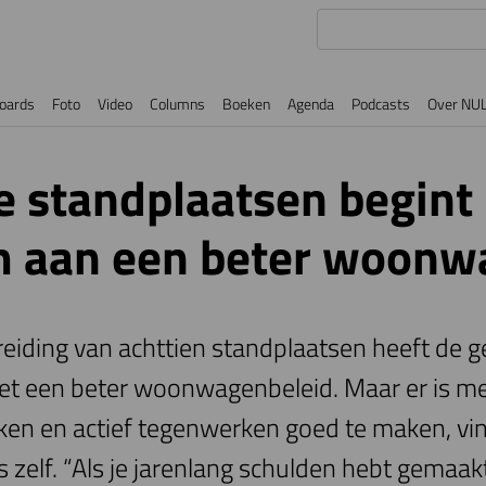
oards
Foto
Video
Columns
Boeken
Agenda
Podcasts
Over NU
 standplaatsen begint
 aan een beter woonw
reiding van achttien standplaatsen heeft d
t een beter woonwagenbeleid. Maar er is m
ken en actief tegenwerken goed te maken, vi
f. “Als je jarenlang schulden hebt gemaakt,