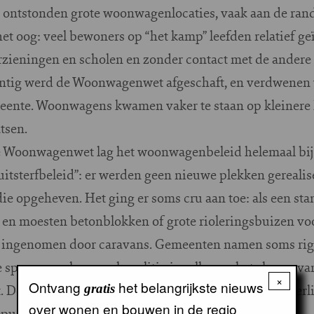
ontstonden grote woonwagenlocaties, vaak aan de ran
et oog: veel bewoners op “het kamp” leefden relatief ge
rzieningen en scholen en zonder contact met de ander
ntig werd de Woonwagenwet afgeschaft, en verdwenen v
emeente. Woonwagens kwamen vaker te staan op kleinere 
atsen.
e Woonwagenwet lag het woonwagenbeleid helemaal bij 
uitsterfbeleid”: er werden geen nieuwe plekken gerealise
ie opgeheven. Het ging er soms cru aan toe: als een st
en moesten betonblokken of grote rioleringsbuizen v
 ingenomen door caravans. Gemeenten namen soms rig
te sporen, zoals massale politie-invallen en het slopen 
×
Ontvang
het belangrijkste nieuws
. De relatie tussen woonwagenbewoners en het burgerlij
gratis
over wonen en bouwen in de regio
epunt.