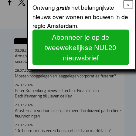
×
Ontvang
het belangrijkste
gratis
nieuws over wonen en bouwen in de
regio Amsterdam.
Abonneer je op de
GERELATEERDE ARTIKELEN
tweewekelijkse NUL20
03.08.2026
nieuwsbrief
Armand van de Laar per 1 september aangesteld als
secretaris-directeur MRA
29.07.2026
Moeten hooggelegen en laaggelegen corporaties fuseren?
24.07.2026
Peter Kranenburg nieuwe directeur Financiën en
Bedrijfsvoering bij Lieven de Key
23.07.2026
Amsterdam verloor in een jaar meer dan duizend particuliere
huurwoningen
23.07.2026
“De huurmarkt is een schoolvoorbeeld van marktfalen”