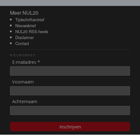
Meer NUL20
Meer NUL20
Tijdschriftarchief
Nieuwsbrief
NUL20 RSS-feeds
Disclaimer
Contact
NIEUWSBRIEF
E-mailadres *
Voornaam
Achternaam
Inschrijven
© NUL20, 2002-heden,
auteursrechten/disclaimer