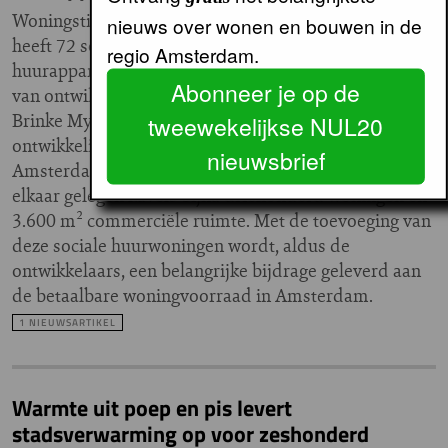
Woningstichting Eigen Haard
nieuws over wonen en bouwen in de
heeft 72 sociale
regio Amsterdam.
huurappartementen aangekocht
Abonneer je op de
van ontwikkelcombinatie Ten
Brinke Myb. De woningen maken onderdeel uit van de
tweewekelijkse NUL20
ontwikkeling van kavel A6 op het NDSM-terrein in
nieuwsbrief
Amsterdam Noord. In totaal verrijzen op twee naast
elkaar gelegen kavels bijna driehonderd woningen en
3.600 m² commerciële ruimte. Met de toevoeging van
deze sociale huurwoningen wordt, aldus de
ontwikkelaars, een belangrijke bijdrage geleverd aan
de betaalbare woningvoorraad in Amsterdam.
1 NIEUWSARTIKEL
Warmte uit poep en pis levert
stadsverwarming op voor zeshonderd