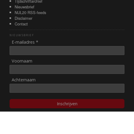
Tijdschriftarchief
Nieuwsbrief
NUL20 RSS-feeds
Disclaimer
Contact
NIEUWSBRIEF
E-mailadres *
Voornaam
Achternaam
Inschrijven
© NUL20, 2002-heden,
auteursrechten/disclaimer
Stichting NUL20 heeft de
ANBI-status
.
Image