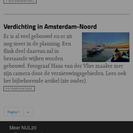
1 NIEUWSARTIKEL
Verdichting in Amsterdam-Noord
Er is al veel gebouwd en er zit
nog meer in de planning. Een
flink deel daarvan zal in
bestaande wijken worden
gebouwd. Fotograaf Hans van der Vliet maakte met
zijn camera door de vernieuwingsgebieden. Lees ook
het bijbehorende artikel (zie onder).
FOTOREPORTAGE
Paginering
Volgende pagina
Pagina 1
››
Meer NUL20
Meer NUL20