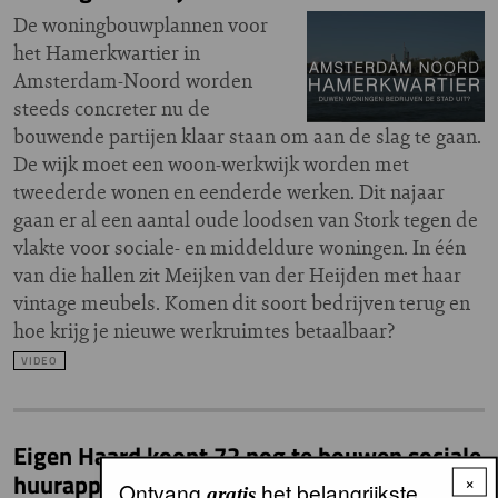
De woningbouwplannen voor
het Hamerkwartier in
Amsterdam-Noord worden
steeds concreter nu de
bouwende partijen klaar staan om aan de slag te gaan.
De wijk moet een woon-werkwijk worden met
tweederde wonen en eenderde werken. Dit najaar
gaan er al een aantal oude loodsen van Stork tegen de
vlakte voor sociale- en middeldure woningen. In één
van die hallen zit Meijken van der Heijden met haar
vintage meubels. Komen dit soort bedrijven terug en
hoe krijg je nieuwe werkruimtes betaalbaar?
VIDEO
Eigen Haard koopt 72 nog te bouwen sociale
huurappartementen in Amsterdam Noord
×
Ontvang
het belangrijkste
gratis