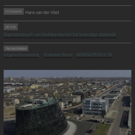
Hans van der Vliet
FOTOGRAFIE
ZIE OOK
Klaprozenbuurt: van bedrijventerrein tot levendige stadswijk
TREFWOORDEN
Jongerenhuisvesting
Stadsdeel Noord
WONINGPRODUCTIE
Image