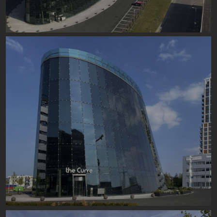
Image
Image