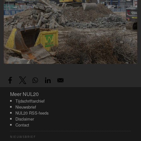
Meer NUL20
Meer NUL20
Tijdschriftarchief
Nieuwsbrief
NUL20 RSS-feeds
Disclaimer
Contact
NIEUWSBRIEF