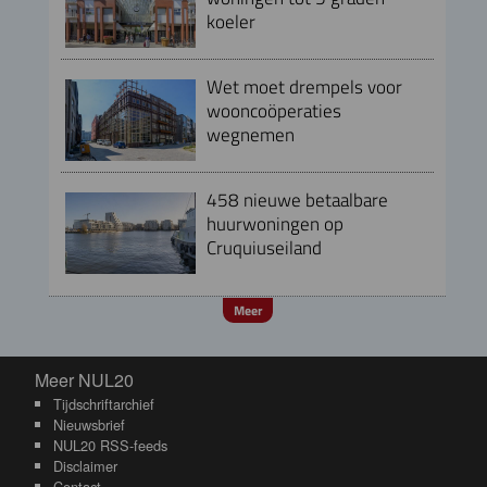
koeler
Wet moet drempels voor
wooncoöperaties
wegnemen
458 nieuwe betaalbare
huurwoningen op
Cruquiuseiland
Meer
Meer NUL20
Meer NUL20
Tijdschriftarchief
Nieuwsbrief
NUL20 RSS-feeds
Disclaimer
Contact