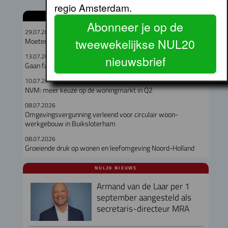
regio Amsterdam.
GERELATEERDE ARTIKELEN
Abonneer je op de
29.07.2026
tweewekelijkse NUL20
Moeten hooggelegen en laaggelegen corporaties fuseren?
13.07.2026
nieuwsbrief
Gaan fabriekswoningen het woningtekort lenigen?
10.07.2026
NVM: meer keuze op de woningmarkt in Q2
08.07.2026
Omgevingsvergunning verleend voor circulair woon-
werkgebouw in Buiksloterham
08.07.2026
Groeiende druk op wonen en leefomgeving Noord-Holland
NUL20 NIEUWS
Armand van de Laar per 1
september aangesteld als
secretaris-directeur MRA