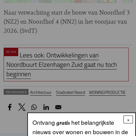
Naar verwachting start de bouw van Noordhof 3
(NZ2) en Noordhof 4 (NN2) in het voorjaar van
2026. (SvdT)
ZIE OOK
Lees ook: Ontwikkelingen van
Noordbuurt Elzenhagen Zuid gaat nu toch
beginnen
Architectuur
Stadsdeel Noord
WONINGPRODUCTIE
TREFWOORDEN
×
Ontvang
het belangrijkste
gratis
nieuws over wonen en bouwen in de