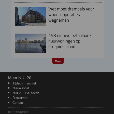
Wet moet drempels voor
wooncoöperaties
wegnemen
458 nieuwe betaalbare
huurwoningen op
Cruquiuseiland
Meer
Meer NUL20
Meer NUL20
Tijdschriftarchief
Nieuwsbrief
NUL20 RSS-feeds
Disclaimer
Contact
NIEUWSBRIEF