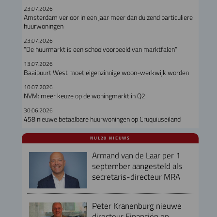
23.07.2026
Amsterdam verloor in een jaar meer dan duizend particuliere
huurwoningen
23.07.2026
“De huurmarkt is een schoolvoorbeeld van marktfalen”
13.07.2026
Baaibuurt West moet eigenzinnige woon-werkwijk worden
10.07.2026
NVM: meer keuze op de woningmarkt in Q2
30.06.2026
458 nieuwe betaalbare huurwoningen op Cruquiuseiland
NUL20 NIEUWS
Armand van de Laar per 1
september aangesteld als
secretaris-directeur MRA
Peter Kranenburg nieuwe
directeur Financiën en