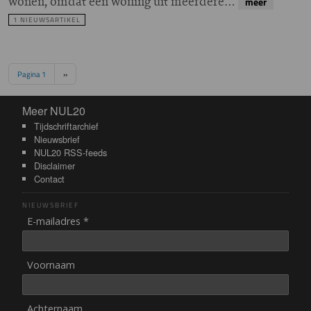
wonen, omdat een woning uit meerdere…
meer
1 NIEUWSARTIKEL
Paginering
Volgende pagina
Pagina 1
››
Meer NUL20
Meer NUL20
Tijdschriftarchief
Nieuwsbrief
NUL20 RSS-feeds
Disclaimer
Contact
NIEUWSBRIEF
E-mailadres *
Voornaam
Achternaam