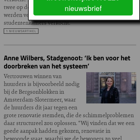
nieuwsbrief
twee op de lijst: Rotterdam waar 1.025 kamers
werden verkocht. In Utrecht werden 810
studentenkamers verkocht.
1 NIEUWSARTIKEL
Anne Wilbers, Stadgenoot: ‘Ik ben voor het
doorbreken van het systeem’
Vertrouwen winnen van
huurders is bijvoorbeeld nodig
bij de Bergsonblokken in
Amsterdam-Slotermeer, waar
de huurders dit jaar tegen een
grote renovatie stemden, die de schimmelproblemen
daar structureel zou oplossen. “Wij vinden dat we een
goede aanpak hadden gekozen, renovatie in
bewoonde staat, waarbij we de bewoners zo veel