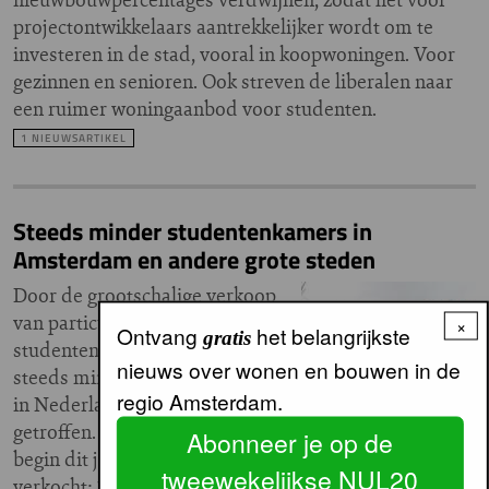
projectontwikkelaars aantrekkelijker wordt om te
investeren in de stad, vooral in koopwoningen. Voor
gezinnen en senioren. Ook streven de liberalen naar
een ruimer woningaanbod voor studenten.
1 NIEUWSARTIKEL
Steeds minder studentenkamers in
Amsterdam en andere grote steden
Door de grootschalige verkoop
van particuliere
×
Ontvang
het belangrijkste
gratis
studentenhuizen komen er
nieuws over wonen en bouwen in de
steeds minder studentenkamers
regio Amsterdam.
in Nederland. Amsterdam wordt het zwaarst
getroffen. In Amsterdam zijn tussen begin 2024 en
Abonneer je op de
begin dit jaar verreweg de meeste studentenkamers
tweewekelijkse NUL20
verkocht: 2.080. Dit is twee keer zoveel als nummer