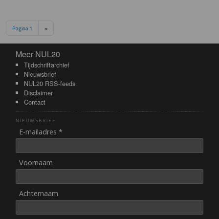
Paginering
Volgende pagina
Pagina 1
››
Meer NUL20
Meer NUL20
Tijdschriftarchief
Nieuwsbrief
NUL20 RSS-feeds
Disclaimer
Contact
NIEUWSBRIEF
E-mailadres *
Voornaam
Achternaam