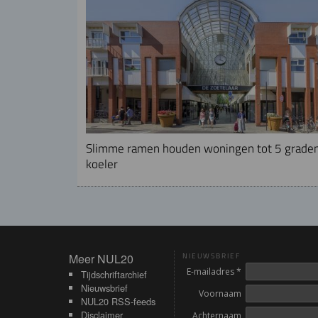
Slimme ramen houden woningen tot 5 grade
koeler
Meer NUL20
Meer NUL20
NIEUWSBRIEF
E-mailadres *
Tijdschriftarchief
Nieuwsbrief
Voornaam
NUL20 RSS-feeds
Disclaimer
Achternaam