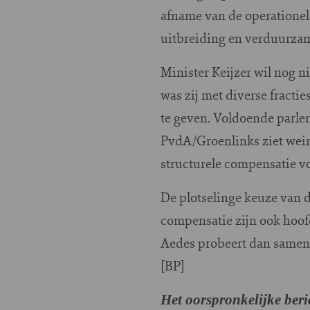
afname van de operationel
uitbreiding en verduurza
Minister Keijzer wil nog n
was zij met diverse fracti
te geven. Voldoende parlem
PvdA/Groenlinks ziet weini
structurele compensatie vo
De plotselinge keuze van d
compensatie zijn ook hoo
Aedes probeert dan samen m
[BP]
Het oorspronkelijke ber