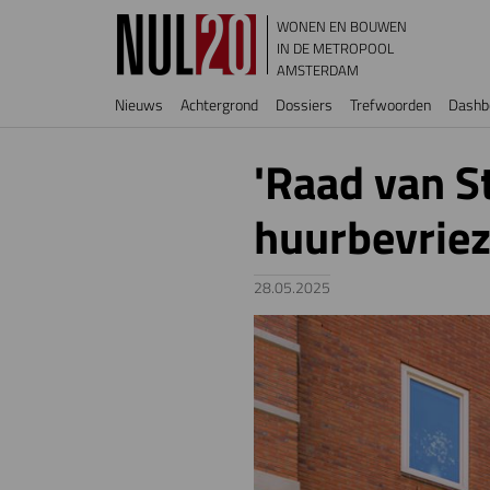
Overslaan en naar de inhoud gaan
WONEN EN BOUWEN
IN DE METROPOOL
AMSTERDAM
Hoofdnavigatie
Nieuws
Achtergrond
Dossiers
Trefwoorden
Dashb
'Raad van S
huurbevriez
28.05.2025
Image