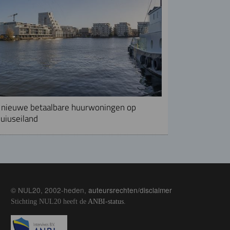
nieuwe betaalbare huurwoningen op
uiuseiland
© NUL20, 2002-heden,
auteursrechten/disclaimer
Stichting NUL20 heeft de
ANBI-status
.
Image