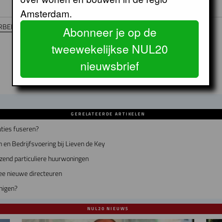
Amsterdam.
RBELEID
Sociale huur
WONINGCORPORATIES
AEDES
Nieuwbouw
Abonneer je op de
tweewekelijkse NUL20
nieuwsbrief
GERELATEERDE ARTIKELEN
ties fuseren?
 en Bedrijfsvoering bij Lieven de Key
zend particuliere huurwoningen
ee nieuwe directeuren
nigen?
NUL20 NIEUWS