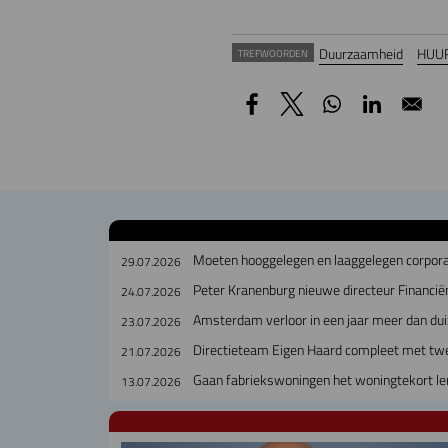
Duurzaamheid
HUU
TREFWOORDEN
Moeten hooggelegen en laaggelegen corpora
29.07.2026
Peter Kranenburg nieuwe directeur Financiën
24.07.2026
Amsterdam verloor in een jaar meer dan dui
23.07.2026
Directieteam Eigen Haard compleet met tw
21.07.2026
Gaan fabriekswoningen het woningtekort le
13.07.2026