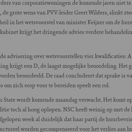
rders van corporatiewoningen de komende jaren niet te
 de grote wens van PVV-leider Geert Wilders, slinkt ste
 heil in het wetsvoorstel van minister Keijzer om de hure
 kabinet krijgt het dringende advies verdere behandelin
de advisering over wetsvoorstellen vier kwalificaties: A
g krijgt een D, de laagst mogelijke beoordeling. Het g
worden beoordeeld. De raad concludeert dat sprake is v
s om zich erop voor te bereiden speelt een rol.
an State wordt komende maandag verwacht. Het komt o
itie toch al hoog oplopen. NSC heeft weinig op met de
gelopen week al duidelijk dat haar partij de huurbevriez
ructureel worden gecompenseerd voor het verlies aan 