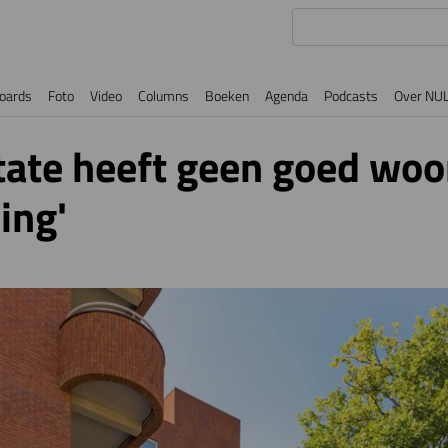
oards
Foto
Video
Columns
Boeken
Agenda
Podcasts
Over NU
tate heeft geen goed woo
ing'