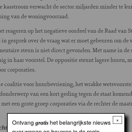
e kasstroom verwacht de sector miljarden minder te ku
ming van de woningvoorraad.
iet reageren op het negatieve oordeel van de Raad van S
es in gesprek over de vraag wat er moet gebeuren om de
entaire steun is niet direct gevonden. Met name in de 
g in haar voorstel. De oppositie steunt lagere huren, 
or corporaties.
e coalitie voor huurbevriezing, het wrakke wetsvoorste
fdonderwerp van een kort geding tegen de staat komen
et een grote groep corporaties via de rechter de maatreg
×
Ontvang
het belangrijkste nieuws
gratis
icht is aangepast op 29 mei om 12.00 uur
over wonen en bouwen in de regio