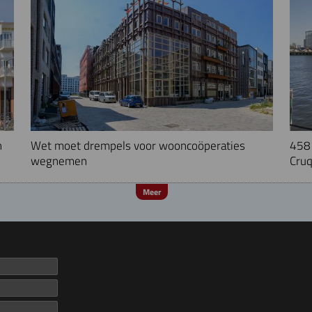
n
Wet moet drempels voor wooncoöperaties
458 
wegnemen
Cruq
Meer