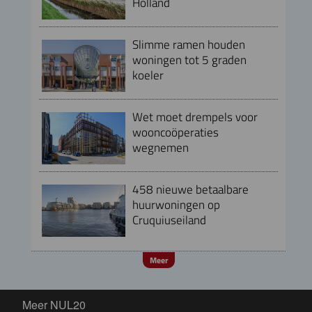
Holland
Slimme ramen houden
woningen tot 5 graden
koeler
Wet moet drempels voor
wooncoöperaties
wegnemen
458 nieuwe betaalbare
huurwoningen op
Cruquiuseiland
Meer
Meer NUL20
Meer NUL20