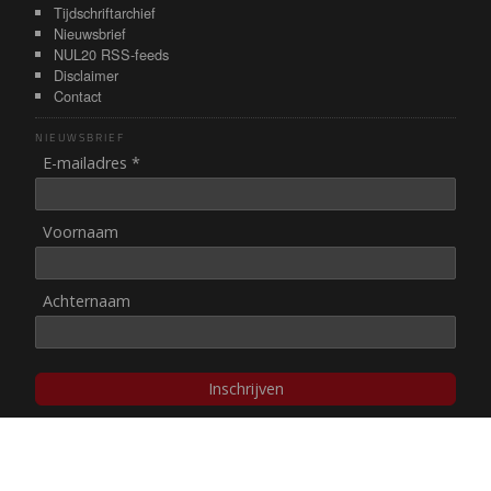
Tijdschriftarchief
Nieuwsbrief
NUL20 RSS-feeds
Disclaimer
Contact
NIEUWSBRIEF
E-mailadres *
Voornaam
Achternaam
Inschrijven
© NUL20, 2002-heden,
auteursrechten/disclaimer
Stichting NUL20 heeft de
ANBI-status
.
Image