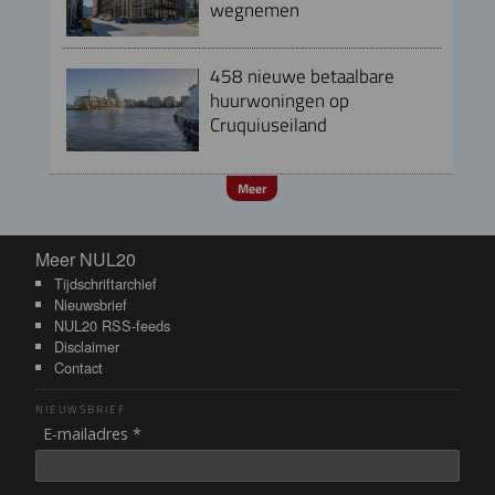
wegnemen
458 nieuwe betaalbare
huurwoningen op
Cruquiuseiland
Meer
Meer NUL20
Meer NUL20
Tijdschriftarchief
Nieuwsbrief
NUL20 RSS-feeds
Disclaimer
Contact
NIEUWSBRIEF
E-mailadres *