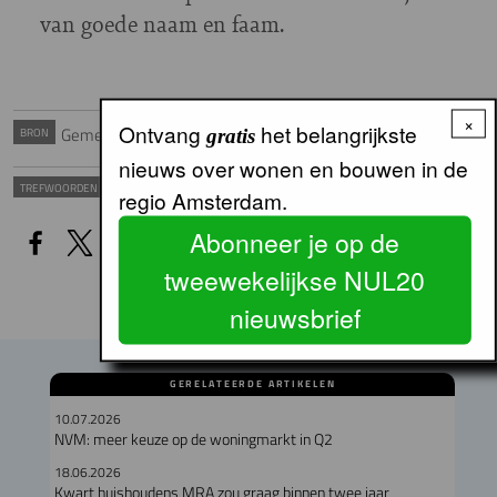
van goede naam en faam.
×
Ontvang
het belangrijkste
Gemeente Amsterdam
BRON
gratis
nieuws over wonen en bouwen in de
Middensegment
Koopwoning
Vastgoed
TREFWOORDEN
regio Amsterdam.
Abonneer je op de
tweewekelijkse NUL20
nieuwsbrief
GERELATEERDE ARTIKELEN
10.07.2026
NVM: meer keuze op de woningmarkt in Q2
18.06.2026
Kwart huishoudens MRA zou graag binnen twee jaar