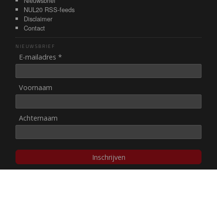
Nieuwsbrief
NUL20 RSS-feeds
Disclaimer
Contact
NIEUWSBRIEF
E-mailadres *
Voornaam
Achternaam
Inschrijven
© NUL20, 2002-heden,
auteursrechten/disclaimer
Stichting NUL20 heeft de
ANBI-status
.
Image