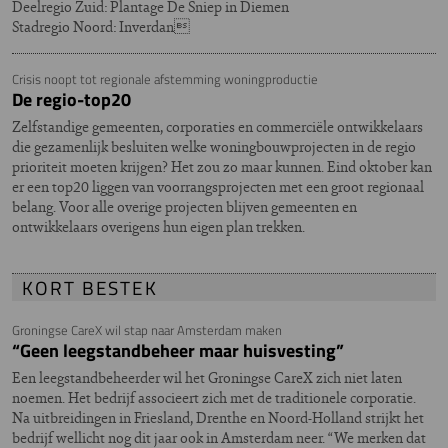
Deelregio Zuid: Plantage De Sniep in Diemen
Stadregio Noord: Inverdan
Crisis noopt tot regionale afstemming woningproductie
De regio-top20
Zelfstandige gemeenten, corporaties en commerciële ontwikkelaars
die gezamenlijk besluiten welke woningbouwprojecten in de regio
prioriteit moeten krijgen? Het zou zo maar kunnen. Eind oktober kan
er een top20 liggen van voorrangsprojecten met een groot regionaal
belang. Voor alle overige projecten blijven gemeenten en
ontwikkelaars overigens hun eigen plan trekken.
KORT BESTEK
Groningse CareX wil stap naar Amsterdam maken
“Geen leegstandbeheer maar huisvesting”
Een leegstandbeheerder wil het Groningse CareX zich niet laten
noemen. Het bedrijf associeert zich met de traditionele corporatie.
Na uitbreidingen in Friesland, Drenthe en Noord-Holland strijkt het
bedrijf wellicht nog dit jaar ook in Amsterdam neer. “We merken dat