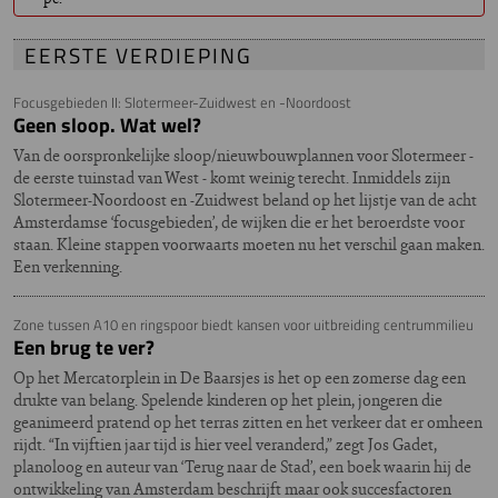
EERSTE VERDIEPING
Focusgebieden II: Slotermeer-Zuidwest en -Noordoost
Geen sloop. Wat wel?
Van de oorspronkelijke sloop/nieuwbouwplannen voor Slotermeer -
de eerste tuinstad van West - komt weinig terecht. Inmiddels zijn
Slotermeer-Noordoost en -Zuidwest beland op het lijstje van de acht
Amsterdamse ‘focusgebieden’, de wijken die er het beroerdste voor
staan. Kleine stappen voorwaarts moeten nu het verschil gaan maken.
Een verkenning.
Zone tussen A10 en ringspoor biedt kansen voor uitbreiding centrummilieu
Een brug te ver?
Op het Mercatorplein in De Baarsjes is het op een zomerse dag een
drukte van belang. Spelende kinderen op het plein, jongeren die
geanimeerd pratend op het terras zitten en het verkeer dat er omheen
rijdt. “In vijftien jaar tijd is hier veel veranderd,” zegt Jos Gadet,
planoloog en auteur van ‘Terug naar de Stad’, een boek waarin hij de
ontwikkeling van Amsterdam beschrijft maar ook succesfactoren