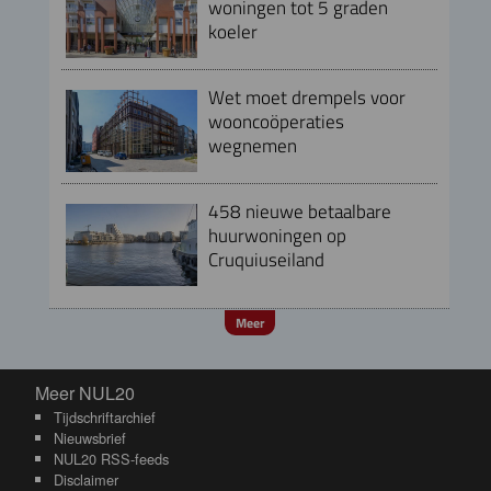
woningen tot 5 graden
koeler
Wet moet drempels voor
wooncoöperaties
wegnemen
458 nieuwe betaalbare
huurwoningen op
Cruquiuseiland
Meer
Meer NUL20
Meer NUL20
Tijdschriftarchief
Nieuwsbrief
NUL20 RSS-feeds
Disclaimer