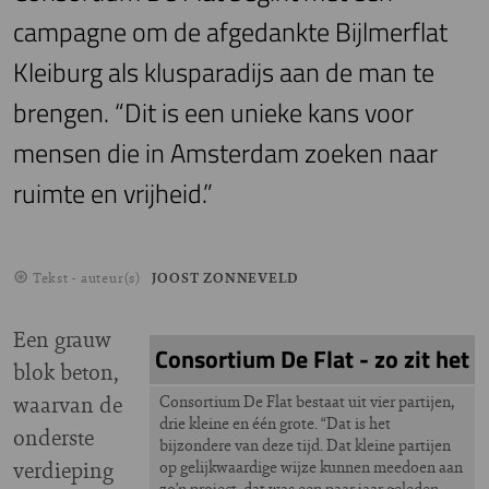
campagne om de afgedankte Bijlmerflat
Kleiburg als klusparadijs aan de man te
brengen. “Dit is een unieke kans voor
mensen die in Amsterdam zoeken naar
ruimte en vrijheid.”
Tekst - auteur(s)
JOOST ZONNEVELD
Een grauw
Consortium De Flat - zo zit het
blok beton,
waarvan de
Consortium De Flat bestaat uit vier partijen,
drie kleine en één grote. “Dat is het
onderste
bijzondere van deze tijd. Dat kleine partijen
verdieping
op gelijkwaardige wijze kunnen meedoen aan
zo’n project, dat was een paar jaar geleden