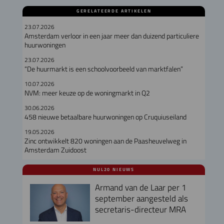
GERELATEERDE ARTIKELEN
23.07.2026
Amsterdam verloor in een jaar meer dan duizend particuliere
huurwoningen
23.07.2026
“De huurmarkt is een schoolvoorbeeld van marktfalen”
10.07.2026
NVM: meer keuze op de woningmarkt in Q2
30.06.2026
458 nieuwe betaalbare huurwoningen op Cruquiuseiland
19.05.2026
Zinc ontwikkelt 820 woningen aan de Paasheuvelweg in
Amsterdam Zuidoost
NUL20 NIEUWS
Armand van de Laar per 1
september aangesteld als
secretaris-directeur MRA