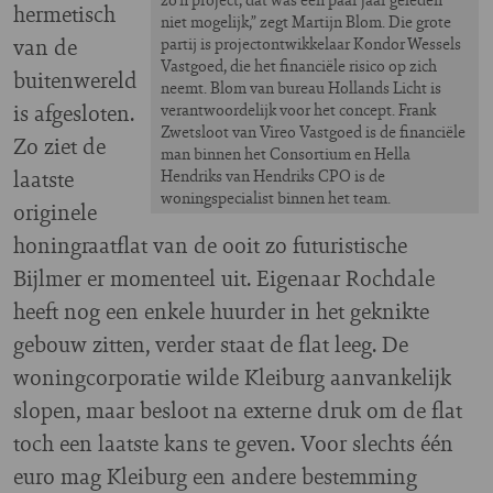
hermetisch
niet mogelijk,” zegt Martijn Blom. Die grote
van de
partij is projectontwikkelaar Kondor Wessels
Vastgoed, die het financiële risico op zich
buitenwereld
neemt. Blom van bureau Hollands Licht is
is afgesloten.
verantwoordelijk voor het concept. Frank
Zwetsloot van Vireo Vastgoed is de financiële
Zo ziet de
man binnen het Consortium en Hella
laatste
Hendriks van Hendriks CPO is de
woningspecialist binnen het team.
originele
honingraatflat van de ooit zo futuristische
Bijlmer er momenteel uit. Eigenaar Rochdale
heeft nog een enkele huurder in het geknikte
gebouw zitten, verder staat de flat leeg. De
woningcorporatie wilde Kleiburg aanvankelijk
slopen, maar besloot na externe druk om de flat
toch een laatste kans te geven. Voor slechts één
euro mag Kleiburg een andere bestemming