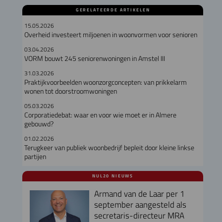
GERELATEERDE ARTIKELEN
15.05.2026
Overheid investeert miljoenen in woonvormen voor senioren
03.04.2026
VORM bouwt 245 seniorenwoningen in Amstel III
31.03.2026
Praktijkvoorbeelden woonzorgconcepten: van prikkelarm
wonen tot doorstroomwoningen
05.03.2026
Corporatiedebat: waar en voor wie moet er in Almere
gebouwd?
01.02.2026
Terugkeer van publiek woonbedrijf bepleit door kleine linkse
partijen
NUL20 NIEUWS
Armand van de Laar per 1
september aangesteld als
secretaris-directeur MRA