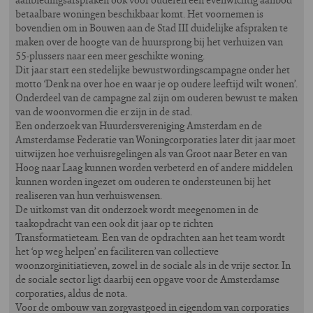
betaalbare woningen beschikbaar komt. Het voornemen is
bovendien om in Bouwen aan de Stad III duidelijke afspraken te
maken over de hoogte van de huursprong bij het verhuizen van
55-plussers naar een meer geschikte woning.
Dit jaar start een stedelijke bewustwordingscampagne onder het
motto ‘Denk na over hoe en waar je op oudere leeftijd wilt wonen’.
Onderdeel van de campagne zal zijn om ouderen bewust te maken
van de woonvormen die er zijn in de stad.
Een onderzoek van Huurdersvereniging Amsterdam en de
Amsterdamse Federatie van Woningcorporaties later dit jaar moet
uitwijzen hoe verhuisregelingen als van Groot naar Beter en van
Hoog naar Laag kunnen worden verbeterd en of andere middelen
kunnen worden ingezet om ouderen te ondersteunen bij het
realiseren van hun verhuiswensen.
De uitkomst van dit onderzoek wordt meegenomen in de
taakopdracht van een ook dit jaar op te richten
Transformatieteam. Een van de opdrachten aan het team wordt
het ‘op weg helpen’ en faciliteren van collectieve
woonzorginitiatieven, zowel in de sociale als in de vrije sector. In
de sociale sector ligt daarbij een opgave voor de Amsterdamse
corporaties, aldus de nota.
Voor de ombouw van zorgvastgoed in eigendom van corporaties