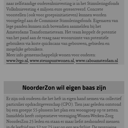
naar zelfstandige ouderenhuisvesting is in het Stimuleringsfonds
Volkshuisvesting 4 miljoen euro gereserveerd. Concrete
voorstellen (ook voor groepsinitiatieven) kunnen worden
voorgelegd aan de Commissie Stimuleringsfonds. Eigenaren van
lege panden kunnen zich bovendien aanmelden bij het
Amsterdams Transformatieteam. Het team koppelt de potentie
van het pand aan de vraag naar woonruimte van potentiële
gebruikers via korte quickscans van gebouwen, gebieden en
mogelijke gebruikers.
Meer info gemeenschappelijk wonen voor ouderen:
www.lvgo.nl
,
www.steunpuntwonen.nl
,
www.caboamsterdam.nl
NoorderZon wil eigen baas zijn
Er zijn ook ouderen die het heft in eigen hand nemen via collectief
particulier opdrachtgeverschap (CPO). Tien jaar geleden ontstond
bij een groepje 55-plussers het plan een woongroep op te zetten.
Inmiddels heeft coöperatieve vereniging Wonen-Werken-Zorg
NoorderZon 25 leden en staan er maar liefst zeshonderd mensen
in de leeftijd van 52 tot 75 jaar op een wachtlijst. De vereniging