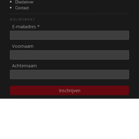
Disclaimer
Contact
NIEUWSBRIEF
E-mailadres *
Voornaam
Achternaam
Inschrijven
© NUL20, 2002-heden,
auteursrechten/disclaimer
Stichting NUL20 heeft de
ANBI-status
.
Image