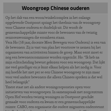
Woongroep Chinese ouderen
Op het dak van een woon/winkelcomplex in het onlangs
opgeleverde Oostpoort springt het theehuis van de woongroep
voor Chinese ouderen er duidelijk uit. Dit wordt de
gemeenschappelijke ruimte voor de bewoners van de twintig
seniorenwoningen die eromheen staan.
Vera Ho (58 jaar, docente Meer Bewegen voor Ouderen) is een van
de bewoners. Zij is vast van plan het voortouw te nemen bij het
organiseren van activiteiten binnen de groep. Maar eerst moet er
nog een bewonerscommissie worden opgericht. Ho: “Ik heb na
mijn echtscheiding bewust gekozen voor een woongroep. Dat lijkt
me veel gezelliger en je kunt elkaar helpen als het nodig is. Voor
mij hoefde het niet per se een Chinese woongroep te zijn maar
voor veel andere bewoners die alleen Chinees spreken is dat wel
heel belangrijk.”
Ymere staat net als andere woningcorporaties open voor
initiatieven van woongroepen. In samenspraak met zorgcentrum
Open Hof werden twintig woningen in Oostpoort geschikt
gemaakt voor ouderen en kwam er een gemeenschappelijke
ruimte. CABO, een organisatie die oudere migranten ondersteunt