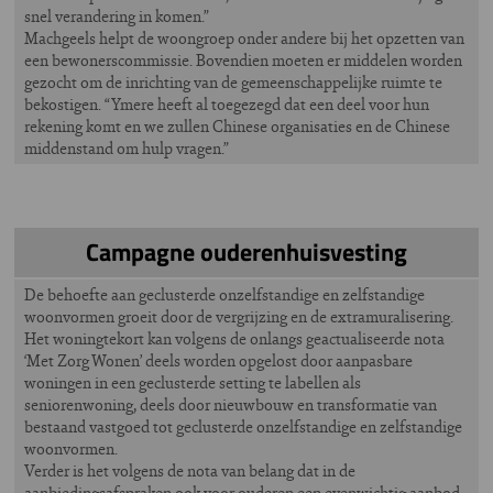
snel verandering in komen.”
Machgeels helpt de woongroep onder andere bij het opzetten van
een bewonerscommissie. Bovendien moeten er middelen worden
gezocht om de inrichting van de gemeenschappelijke ruimte te
bekostigen. “Ymere heeft al toegezegd dat een deel voor hun
rekening komt en we zullen Chinese organisaties en de Chinese
middenstand om hulp vragen.”
Campagne ouderenhuisvesting
De behoefte aan geclusterde onzelfstandige en zelfstandige
woonvormen groeit door de vergrijzing en de extramuralisering.
Het woningtekort kan volgens de onlangs geactualiseerde nota
‘Met Zorg Wonen’ deels worden opgelost door aanpasbare
woningen in een geclusterde setting te labellen als
seniorenwoning, deels door nieuwbouw en transformatie van
bestaand vastgoed tot geclusterde onzelfstandige en zelfstandige
woonvormen.
Verder is het volgens de nota van belang dat in de
aanbiedingsafspraken ook voor ouderen een evenwichtig aanbod