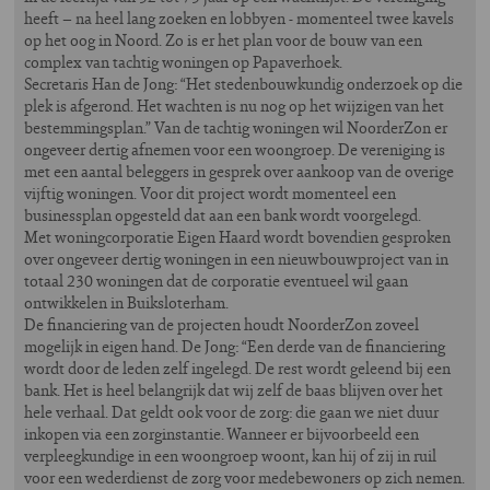
heeft – na heel lang zoeken en lobbyen - momenteel twee kavels
op het oog in Noord. Zo is er het plan voor de bouw van een
complex van tachtig woningen op Papaverhoek.
Secretaris Han de Jong: “Het stedenbouwkundig onderzoek op die
plek is afgerond. Het wachten is nu nog op het wijzigen van het
bestemmingsplan.” Van de tachtig woningen wil NoorderZon er
ongeveer dertig afnemen voor een woongroep. De vereniging is
met een aantal beleggers in gesprek over aankoop van de overige
vijftig woningen. Voor dit project wordt momenteel een
businessplan opgesteld dat aan een bank wordt voorgelegd.
Met woningcorporatie Eigen Haard wordt bovendien gesproken
over ongeveer dertig woningen in een nieuwbouwproject van in
totaal 230 woningen dat de corporatie eventueel wil gaan
ontwikkelen in Buiksloterham.
De financiering van de projecten houdt NoorderZon zoveel
mogelijk in eigen hand. De Jong: “Een derde van de financiering
wordt door de leden zelf ingelegd. De rest wordt geleend bij een
bank. Het is heel belangrijk dat wij zelf de baas blijven over het
hele verhaal. Dat geldt ook voor de zorg: die gaan we niet duur
inkopen via een zorginstantie. Wanneer er bijvoorbeeld een
verpleegkundige in een woongroep woont, kan hij of zij in ruil
voor een wederdienst de zorg voor medebewoners op zich nemen.