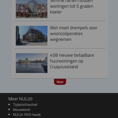
Slimme ramen houden
woningen tot 5 graden
koeler
Wet moet drempels voor
wooncoöperaties
wegnemen
458 nieuwe betaalbare
huurwoningen op
Cruquiuseiland
Meer
Meer NUL20
Meer NUL20
Tijdschriftarchief
Nieuwsbrief
NUL20 RSS-feeds