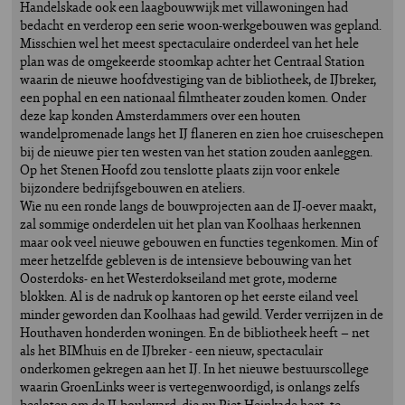
Handelskade ook een laagbouwwijk met villawoningen had
bedacht en verderop een serie woon-werkgebouwen was gepland.
Misschien wel het meest spectaculaire onderdeel van het hele
plan was de omgekeerde stoomkap achter het Centraal Station
waarin de nieuwe hoofdvestiging van de bibliotheek, de IJbreker,
een pophal en een nationaal filmtheater zouden komen. Onder
deze kap konden Amsterdammers over een houten
wandelpromenade langs het IJ flaneren en zien hoe cruiseschepen
bij de nieuwe pier ten westen van het station zouden aanleggen.
Op het Stenen Hoofd zou tenslotte plaats zijn voor enkele
bijzondere bedrijfsgebouwen en ateliers.
Wie nu een ronde langs de bouwprojecten aan de IJ-oever maakt,
zal sommige onderdelen uit het plan van Koolhaas herkennen
maar ook veel nieuwe gebouwen en functies tegenkomen. Min of
meer hetzelfde gebleven is de intensieve bebouwing van het
Oosterdoks- en het Westerdokseiland met grote, moderne
blokken. Al is de nadruk op kantoren op het eerste eiland veel
minder geworden dan Koolhaas had gewild. Verder verrijzen in de
Houthaven honderden woningen. En de bibliotheek heeft – net
als het BIMhuis en de IJbreker - een nieuw, spectaculair
onderkomen gekregen aan het IJ. In het nieuwe bestuurscollege
waarin GroenLinks weer is vertegenwoordigd, is onlangs zelfs
besloten om de IJ-boulevard, die nu Piet Heinkade heet, te