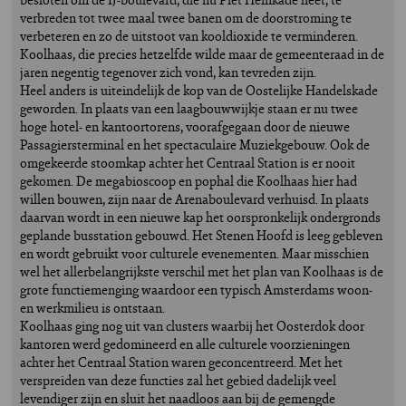
verbreden tot twee maal twee banen om de doorstroming te
verbeteren en zo de uitstoot van kooldioxide te verminderen.
Koolhaas, die precies hetzelfde wilde maar de gemeenteraad in de
jaren negentig tegenover zich vond, kan tevreden zijn.
Heel anders is uiteindelijk de kop van de Oostelijke Handelskade
geworden. In plaats van een laagbouwwijkje staan er nu twee
hoge hotel- en kantoortorens, voorafgegaan door de nieuwe
Passagiersterminal en het spectaculaire Muziekgebouw. Ook de
omgekeerde stoomkap achter het Centraal Station is er nooit
gekomen. De megabioscoop en pophal die Koolhaas hier had
willen bouwen, zijn naar de Arenaboulevard verhuisd. In plaats
daarvan wordt in een nieuwe kap het oorspronkelijk ondergronds
geplande busstation gebouwd. Het Stenen Hoofd is leeg gebleven
en wordt gebruikt voor culturele evenementen. Maar misschien
wel het allerbelangrijkste verschil met het plan van Koolhaas is de
grote functiemenging waardoor een typisch Amsterdams woon-
en werkmilieu is ontstaan.
Koolhaas ging nog uit van clusters waarbij het Oosterdok door
kantoren werd gedomineerd en alle culturele voorzieningen
achter het Centraal Station waren geconcentreerd. Met het
verspreiden van deze functies zal het gebied dadelijk veel
levendiger zijn en sluit het naadloos aan bij de gemengde