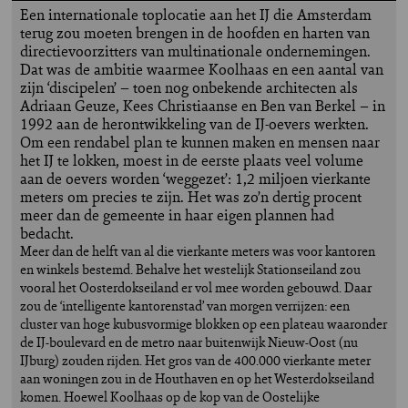
Een internationale toplocatie aan het IJ die Amsterdam
terug zou moeten brengen in de hoofden en harten van
directievoorzitters van multinationale ondernemingen.
Dat was de ambitie waarmee Koolhaas en een aantal van
zijn ‘discipelen’ – toen nog onbekende architecten als
Adriaan Geuze, Kees Christiaanse en Ben van Berkel – in
1992 aan de herontwikkeling van de IJ-oevers werkten.
Om een rendabel plan te kunnen maken en mensen naar
het IJ te lokken, moest in de eerste plaats veel volume
aan de oevers worden ‘weggezet’: 1,2 miljoen vierkante
meters om precies te zijn. Het was zo’n dertig procent
meer dan de gemeente in haar eigen plannen had
bedacht.
Meer dan de helft van al die vierkante meters was voor kantoren
en winkels bestemd. Behalve het westelijk Stationseiland zou
vooral het Oosterdokseiland er vol mee worden gebouwd. Daar
zou de ‘intelligente kantorenstad’ van morgen verrijzen: een
cluster van hoge kubusvormige blokken op een plateau waaronder
de IJ-boulevard en de metro naar buitenwijk Nieuw-Oost (nu
IJburg) zouden rijden. Het gros van de 400.000 vierkante meter
aan woningen zou in de Houthaven en op het Westerdokseiland
komen. Hoewel Koolhaas op de kop van de Oostelijke