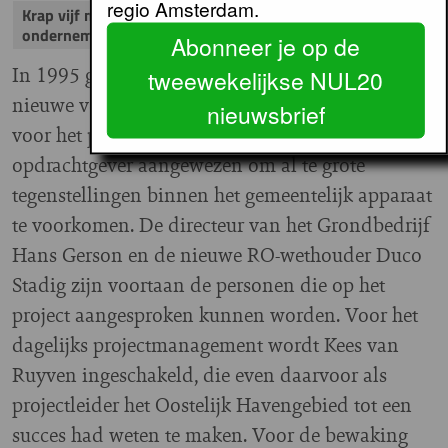
regio Amsterdam.
Krap vijf maanden later stort de publiek-private
onderneming in elkaar
Abonneer je op de
In 1995 gaat de gemeenteraad akkoord met deze
tweewekelijkse NUL20
nieuwe veroveringsstrategie. Bovendien worden
nieuwsbrief
voor het project één ambtelijk en één bestuurlijk
opdrachtgever aangewezen om al te grote
tegenstellingen binnen het gemeentelijk apparaat
te voorkomen. De directeur van het Grondbedrijf
Hans Gerson en de nieuwe RO-wethouder Duco
Stadig zijn voortaan de personen die op het
project aangesproken kunnen worden. Voor het
dagelijks projectmanagement wordt Kees van
Ruyven ingeschakeld, die even daarvoor als
projectleider het Oostelijk Havengebied tot een
succes had weten te maken. Voor de bewaking