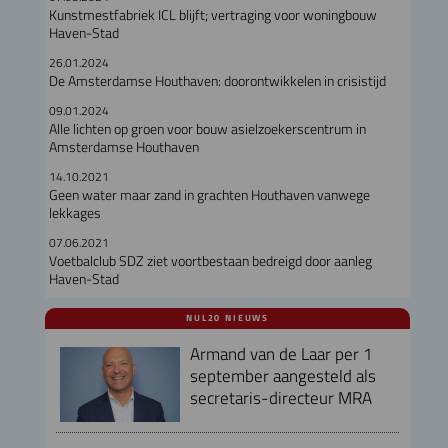
Kunstmestfabriek ICL blijft; vertraging voor woningbouw
Haven-Stad
26.01.2024
De Amsterdamse Houthaven: doorontwikkelen in crisistijd
09.01.2024
Alle lichten op groen voor bouw asielzoekerscentrum in
Amsterdamse Houthaven
14.10.2021
Geen water maar zand in grachten Houthaven vanwege
lekkages
07.06.2021
Voetbalclub SDZ ziet voortbestaan bedreigd door aanleg
Haven-Stad
NUL20 NIEUWS
Armand van de Laar per 1
september aangesteld als
secretaris-directeur MRA