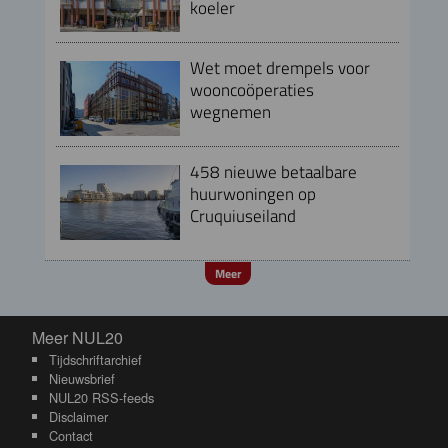
koeler
Wet moet drempels voor
wooncoöperaties
wegnemen
458 nieuwe betaalbare
huurwoningen op
Cruquiuseiland
Meer
Meer NUL20
Meer NUL20
Tijdschriftarchief
Nieuwsbrief
NUL20 RSS-feeds
Disclaimer
Contact