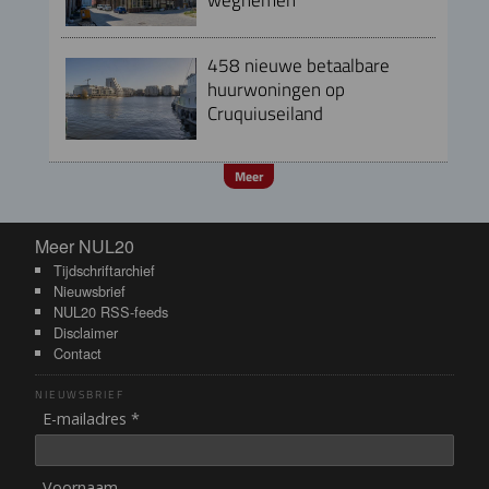
458 nieuwe betaalbare
huurwoningen op
Cruquiuseiland
Meer
Meer NUL20
Meer NUL20
Tijdschriftarchief
Nieuwsbrief
NUL20 RSS-feeds
Disclaimer
Contact
NIEUWSBRIEF
E-mailadres *
Voornaam