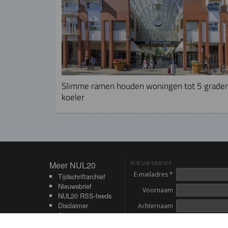
Slimme ramen houden woningen tot 5 grade
koeler
Meer NUL20
Meer NUL20
NIEUWSBRIEF
E-mailadres *
Tijdschriftarchief
Nieuwsbrief
Voornaam
NUL20 RSS-feeds
Disclaimer
Achternaam
Contact