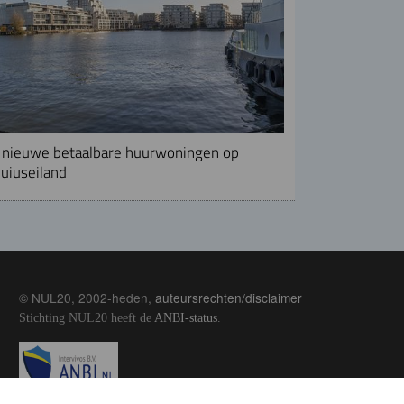
nieuwe betaalbare huurwoningen op
uiuseiland
© NUL20, 2002-heden,
auteursrechten/disclaimer
Stichting NUL20 heeft de
ANBI-status
.
Image