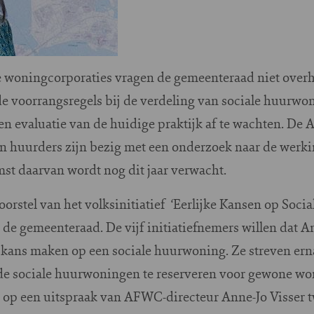
woningcorporaties vragen de gemeenteraad niet overha
de voorrangsregels bij de verdeling van sociale huurwo
en evaluatie van de huidige praktijk af te wachten. D
an huurders zijn bezig met een onderzoek naar de werk
st daarvan wordt nog dit jaar verwacht.
rstel van het volksinitiatief ‘Eerlijke Kansen op Soc
 de gemeenteraad. De vijf initiatiefnemers willen dat
 kans maken op een sociale huurwoning. Ze streven er
nde sociale huurwoningen te reserveren voor gewone w
 op een uitspraak van AFWC-directeur Anne-Jo Visser tw