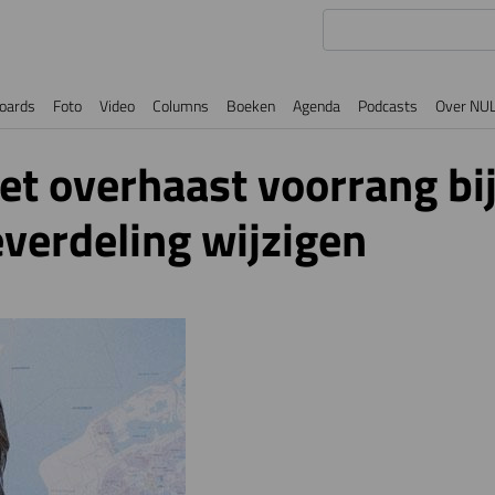
oards
Foto
Video
Columns
Boeken
Agenda
Podcasts
Over NU
et overhaast voorrang bi
erdeling wijzigen