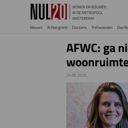
Overslaan en naar de inhoud gaan
WONEN EN BOUWEN
IN DE METROPOOL
AMSTERDAM
Hoofdnavigatie
Nieuws
Achtergrond
Dossiers
Trefwoorden
Dashb
AFWC: ga ni
woonruimtev
24.06.2025
Image