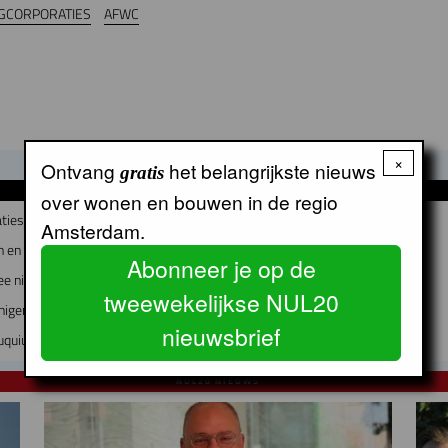
GCORPORATIES
AFWC
×
Ontvang
het belangrijkste nieuws
gratis
GERELATEERDE ARTIKELEN
over wonen en bouwen in de regio
ties fuseren?
Amsterdam.
 en Bedrijfsvoering bij Lieven de Key
Abonneer je op de
ee nieuwe directeuren
tweewekelijkse NUL20
nigen?
nieuwsbrief
uquiuseiland
NUL20 NIEUWS