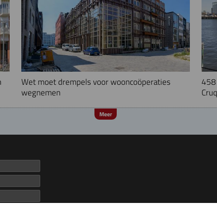
n
Wet moet drempels voor wooncoöperaties
458 
wegnemen
Cruq
Meer