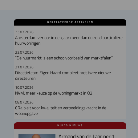
GERELATEERDE ARTIKELEN
23.07.2026
Amsterdam verloor in een jaar meer dan duizend particuliere
huurwoningen
23.07.2026
“De huurmarkt is een schoolvoorbeeld van marktfalen”
21.07.2026
Directieteam Eigen Haard compleet met twee nieuwe
directeuren
10.07.2026
NVM: meer keuze op de woningmarkt in Q2
08.07.2026
CRa pleit voor kwaliteit en verbeeldingskracht in de
woonopgave
NUL20 NIEUWS
Armand van de Laar per 1