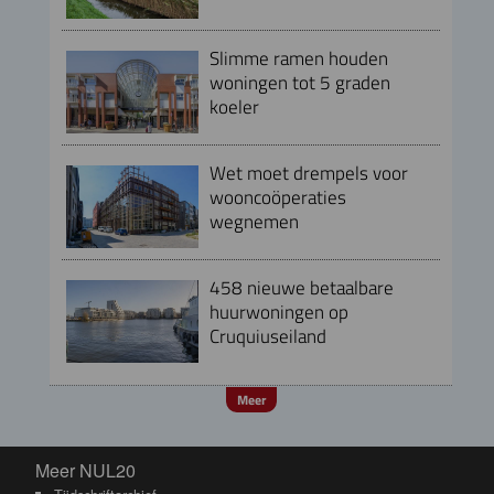
Slimme ramen houden
woningen tot 5 graden
koeler
Wet moet drempels voor
wooncoöperaties
wegnemen
458 nieuwe betaalbare
huurwoningen op
Cruquiuseiland
Meer
Meer NUL20
Meer NUL20