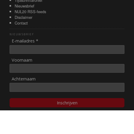
Tijdschriftarchief
Nieuwsbrief
NUL20 RSS-feeds
Disclaimer
Contact
NIEUWSBRIEF
E-mailadres *
Voornaam
Achternaam
Inschrijven
© NUL20, 2002-heden,
auteursrechten/disclaimer
Stichting NUL20 heeft de
ANBI-status
.
Image