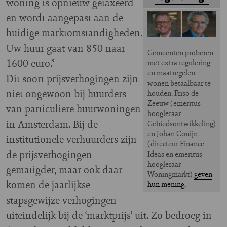
woning is opnieuw getaxeerd
en wordt aangepast aan de
huidige marktomstandigheden.
Uw huur gaat van 850 naar
Gemeenten proberen
1600 euro.”
met extra regulering
en maatregelen
Dit soort prijsverhogingen zijn
wonen betaalbaar te
niet ongewoon bij huurders
houden. Friso de
Zeeuw (emeritus
van particuliere huurwoningen
hoogleraar
in Amsterdam. Bij de
Gebiedsontwikkeling)
en Johan Conijn
institutionele verhuurders zijn
(directeur Finance
de prijsverhogingen
Ideas en emeritus
hoogleraar
gematigder, maar ook daar
Woningmarkt)
geven
komen de jaarlijkse
hun mening.
stapsgewijze verhogingen
uiteindelijk bij de ‘marktprijs’ uit. Zo bedroeg in