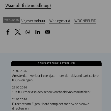
Waar blijft de noodknop?
Vrijesectorhuur
Woningmarkt
WOONBELEID
TREFWOORD
GERELATEERDE ARTIKELEN
23.07.2026
Amsterdam verloor in een jaar meer dan duizend particuliere
huurwoningen
23.07.2026
“De huurmarkt is een schoolvoorbeeld van marktfalen”
21.07.2026
Directieteam Eigen Haard compleet met twee nieuwe
directeuren