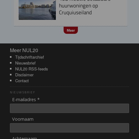
huurwoningen op
Cruquiuseiland
Meer
Meer NUL20
Meer NUL20
Tijdschriftarchief
Nieuwsbrief
NUL20 RSS-feeds
Disclaimer
Contact
NIEUWSBRIEF
E-mailadres *
Voornaam
Achternaam