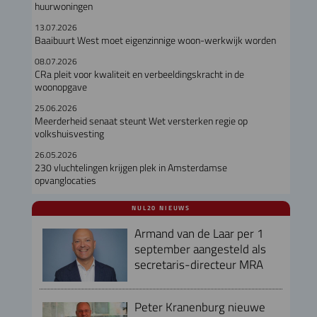
huurwoningen
13.07.2026
Baaibuurt West moet eigenzinnige woon-werkwijk worden
08.07.2026
CRa pleit voor kwaliteit en verbeeldingskracht in de
woonopgave
25.06.2026
Meerderheid senaat steunt Wet versterken regie op
volkshuisvesting
26.05.2026
230 vluchtelingen krijgen plek in Amsterdamse
opvanglocaties
NUL20 NIEUWS
Armand van de Laar per 1
september aangesteld als
secretaris-directeur MRA
Peter Kranenburg nieuwe