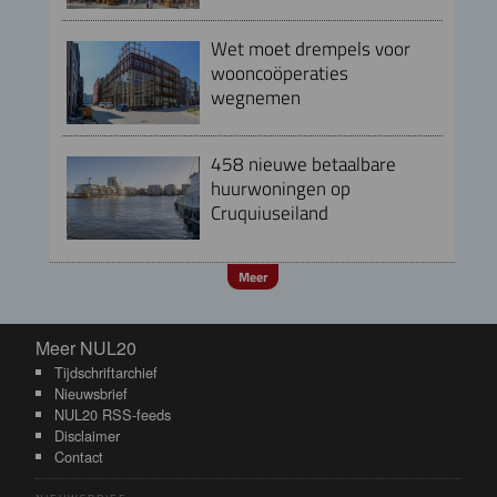
Wet moet drempels voor
wooncoöperaties
wegnemen
458 nieuwe betaalbare
huurwoningen op
Cruquiuseiland
Meer
Meer NUL20
Meer NUL20
Tijdschriftarchief
Nieuwsbrief
NUL20 RSS-feeds
Disclaimer
Contact