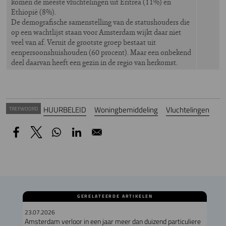
komen de meeste vluchtelingen uit Eritrea (11%) en
Ethiopië (8%).
De demografische samenstelling van de statushouders die
op een wachtlijst staan voor Amsterdam wijkt daar niet
veel van af. Veruit de grootste groep bestaat uit
eenpersoonshuishouden (60 procent). Maar een onbekend
deel daarvan heeft een gezin in de regio van herkomst.
HUURBELEID
Woningbemiddeling
Vluchtelingen
TREFWOORD
GERELATEERDE ARTIKELEN
23.07.2026
Amsterdam verloor in een jaar meer dan duizend particuliere