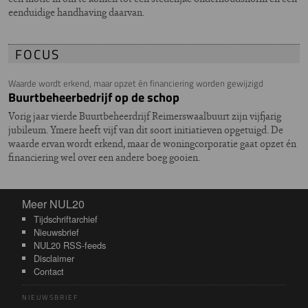
eenduidige handhaving daarvan.
FOCUS
Waarde wordt erkend, maar opzet én financiering worden gewijzigd
Buurtbeheerbedrijf op de schop
Vorig jaar vierde Buurtbeheerdrijf Reimerswaalbuurt zijn vijfjarig
jubileum. Ymere heeft vijf van dit soort initiatieven opgetuigd. De
waarde ervan wordt erkend, maar de woningcorporatie gaat opzet én
financiering wel over een andere boeg gooien.
Meer NUL20
Meer NUL20
Tijdschriftarchief
Nieuwsbrief
NUL20 RSS-feeds
Disclaimer
Contact
NIEUWSBRIEF