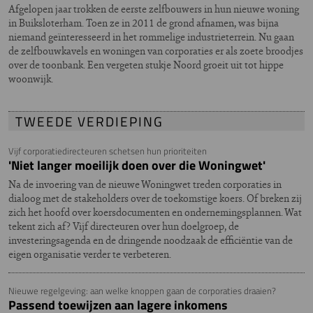
Afgelopen jaar trokken de eerste zelfbouwers in hun nieuwe woning
in Buiksloterham. Toen ze in 2011 de grond afnamen, was bijna
niemand geïnteresseerd in het rommelige industrieterrein. Nu gaan
de zelfbouwkavels en woningen van corporaties er als zoete broodjes
over de toonbank. Een vergeten stukje Noord groeit uit tot hippe
woonwijk.
TWEEDE VERDIEPING
Vijf corporatiedirecteuren schetsen hun prioriteiten
'Niet langer moeilijk doen over die Woningwet'
Na de invoering van de nieuwe Woningwet treden corporaties in
dialoog met de stakeholders over de toekomstige koers. Of breken zij
zich het hoofd over koersdocumenten en ondernemingsplannen. Wat
tekent zich af? Vijf directeuren over hun doelgroep, de
investeringsagenda en de dringende noodzaak de efficiëntie van de
eigen organisatie verder te verbeteren.
Nieuwe regelgeving: aan welke knoppen gaan de corporaties draaien?
Passend toewijzen aan lagere inkomens