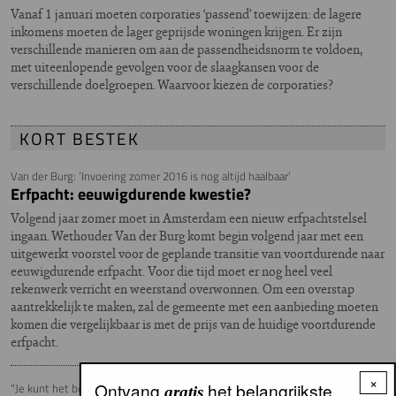
Vanaf 1 januari moeten corporaties ‘passend’ toewijzen: de lagere
inkomens moeten de lager geprijsde woningen krijgen. Er zijn
verschillende manieren om aan de passendheidsnorm te voldoen,
met uiteenlopende gevolgen voor de slaagkansen voor de
verschillende doelgroepen. Waarvoor kiezen de corporaties?
KORT BESTEK
Van der Burg: ‘Invoering zomer 2016 is nog altijd haalbaar’
Erfpacht: eeuwigdurende kwestie?
Volgend jaar zomer moet in Amsterdam een nieuw erfpachtstelsel
ingaan. Wethouder Van der Burg komt begin volgend jaar met een
uitgewerkt voorstel voor de geplande transitie van voortdurende naar
eeuwigdurende erfpacht. Voor die tijd moet er nog heel veel
rekenwerk verricht en weerstand overwonnen. Om een overstap
aantrekkelijk te maken, zal de gemeente met een aanbieding moeten
komen die vergelijkbaar is met de prijs van de huidige voortdurende
erfpacht.
×
Ontvang
het belangrijkste
"Je kunt het beter van je buren horen"
gratis