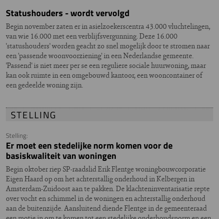
Statushouders - wordt vervolgd
Begin november zaten er in asielzoekerscentra 43.000 vluchtelingen,
van wie 16.000 met een verblijfsvergunning. Deze 16.000
'statushouders' worden geacht zo snel mogelijk door te stromen naar
een 'passende woonvoorziening' in een Nederlandse gemeente.
'Passend' is niet meer per se een reguliere sociale huurwoning, maar
kan ook ruimte in een omgebouwd kantoor, een wooncontainer of
een gedeelde woning zijn.
STELLING
Stelling:
Er moet een stedelijke norm komen voor de
basiskwaliteit van woningen
Begin oktober riep SP-raadslid Erik Flentge woningbouwcorporatie
Eigen Haard op om het achterstallig onderhoud in Kelbergen in
Amsterdam-Zuidoost aan te pakken. De klachteninventarisatie repte
over vocht en schimmel in de woningen en achterstallig onderhoud
aan de buitenzijde. Aansluitend diende Flentge in de gemeenteraad
een motie in om te komen tot een stedelijke onderhoudsnorm en een