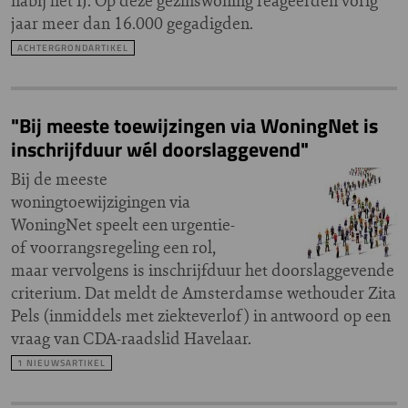
nabij het IJ. Op deze gezinswoning reageerden vorig
jaar meer dan 16.000 gegadigden.
ACHTERGRONDARTIKEL
"Bij meeste toewijzingen via WoningNet is
inschrijfduur wél doorslaggevend"
Bij de meeste
woningtoewijzigingen via
WoningNet speelt een urgentie-
of voorrangsregeling een rol,
maar vervolgens is inschrijfduur het doorslaggevende
criterium. Dat meldt de Amsterdamse wethouder Zita
Pels (inmiddels met ziekteverlof) in antwoord op een
vraag van CDA-raadslid Havelaar.
1 NIEUWSARTIKEL