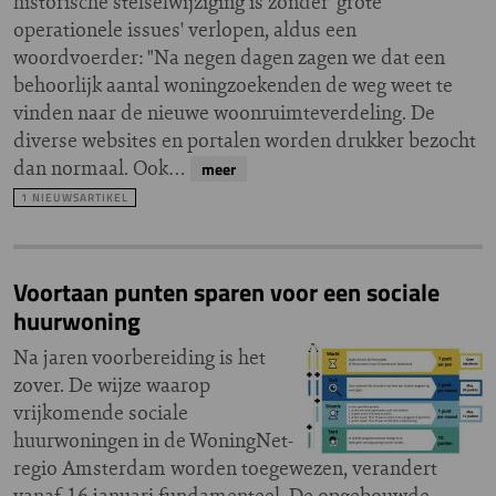
historische stelselwijziging is zonder 'grote
operationele issues' verlopen, aldus een
woordvoerder: "Na negen dagen zagen we dat een
behoorlijk aantal woningzoekenden de weg weet te
vinden naar de nieuwe woonruimteverdeling. De
diverse websites en portalen worden drukker bezocht
dan normaal. Ook…
meer
1 NIEUWSARTIKEL
Voortaan punten sparen voor een sociale
huurwoning
Na jaren voorbereiding is het
zover. De wijze waarop
vrijkomende sociale
huurwoningen in de WoningNet-
regio Amsterdam worden toegewezen, verandert
vanaf 16 januari fundamenteel. De opgebouwde