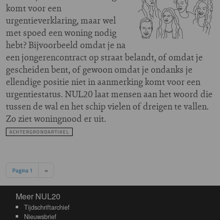
komt voor een
urgentieverklaring, maar wel
met spoed een woning nodig
hebt? Bijvoorbeeld omdat je na
een jongerencontract op straat belandt, of omdat je
gescheiden bent, of gewoon omdat je ondanks je
ellendige positie niet in aanmerking komt voor een
urgentiestatus. NUL20 laat mensen aan het woord die
tussen de wal en het schip vielen of dreigen te vallen.
Zo ziet woningnood er uit.
ACHTERGRONDARTIKEL
Paginering
Volgende pagina
Pagina 1
››
Meer NUL20
Meer NUL20
Tijdschriftarchief
Nieuwsbrief