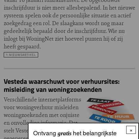
inschrijfduur is niet meer allesbepalend. In het nieuwe
systeem spelen ook de persoonlijke situatie en actief
zoekgedrag een rol. De slaagkans wordt nog maar
gedeeltelijk bepaald door de inschrijfduur. Wie nu
inlogt bij WoningNet ziet hoeveel punten hij of zij
heeft gespaard.
1 NIEUWSARTIKEL
Vesteda waarschuwt voor verhuursites:
misleiding van woningzoekenden
Verschillende internetplatforms
voor woningverhuur misleiden
woningzoekenden met onjuiste
en onvolledige informatie. Dat
×
stelt Vesteda. Het aanbod op die sites wordt
Ontvang
het belangrijkste
gratis
gegenereerd door zoekbots en is vaak niet actueel.