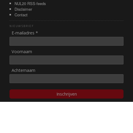
NUL20 RSS-feeds
Disclaimer
Contact
NIEUWSBRIEF
E-mailadres *
Voornaam
Achternaam
Inschrijven
© NUL20, 2002-heden,
auteursrechten/disclaimer
Stichting NUL20 heeft de
ANBI-status
.
Image