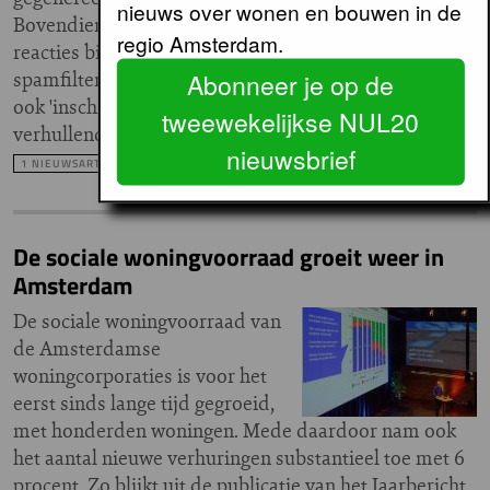
nieuws over wonen en bouwen in de
Bovendien stranden de automatisch doorgestuurde
regio Amsterdam.
reacties bij de echte verhuurders veelal in een
spamfilter. Woningzoekenden moeten op deze sites
Abonneer je op de
ook 'inschrijfkosten' betalen, niet zelden een
tweewekelijkse NUL20
verhullend woord voor een doorlopend abonnement.
nieuwsbrief
1 NIEUWSARTIKEL
De sociale woningvoorraad groeit weer in
Amsterdam
De sociale woningvoorraad van
de Amsterdamse
woningcorporaties is voor het
eerst sinds lange tijd gegroeid,
met honderden woningen. Mede daardoor nam ook
het aantal nieuwe verhuringen substantieel toe met 6
procent. Zo blijkt uit de publicatie van het Jaarbericht