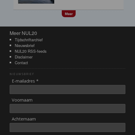
Meer
Meer NUL20
Meer NUL20
Tijdschriftarchief
Nieuwsbrief
NUL20 RSS-feeds
Disclaimer
Contact
NIEUWSBRIEF
E-mailadres *
Voornaam
Achternaam