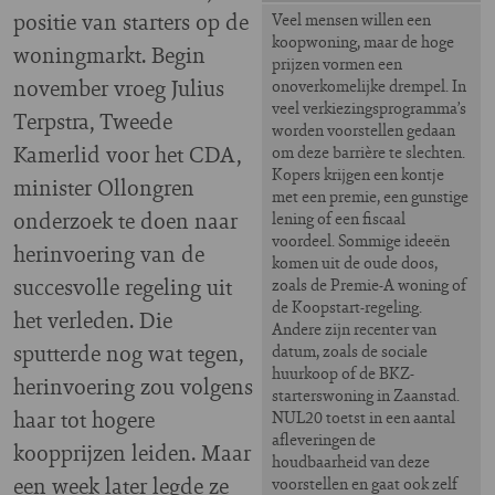
positie van starters op de
Veel mensen willen een
koopwoning, maar de hoge
woningmarkt. Begin
prijzen vormen een
november vroeg Julius
onoverkomelijke drempel. In
veel verkiezingsprogramma’s
Terpstra, Tweede
worden voorstellen gedaan
Kamerlid voor het CDA,
om deze barrière te slechten.
Kopers krijgen een kontje
minister Ollongren
met een premie, een gunstige
onderzoek te doen naar
lening of een fiscaal
voordeel. Sommige ideeën
herinvoering van de
komen uit de oude doos,
succesvolle regeling uit
zoals de Premie-A woning of
de Koopstart-regeling.
het verleden. Die
Andere zijn recenter van
sputterde nog wat tegen,
datum, zoals de sociale
huurkoop of de BKZ-
herinvoering zou volgens
starterswoning in Zaanstad.
haar tot hogere
NUL20 toetst in een aantal
afleveringen de
koopprijzen leiden. Maar
houdbaarheid van deze
een week later legde ze
voorstellen en gaat ook zelf