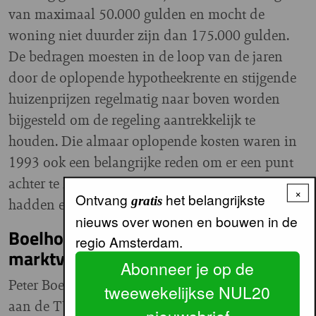
van maximaal 50.000 gulden en mocht de
woning niet duurder zijn dan 175.000 gulden.
De bedragen moesten in de loop van de jaren
door de oplopende hypotheekrente en stijgende
huizenprijzen regelmatig naar boven worden
bijgesteld om de regeling aantrekkelijk te
houden. Die almaar oplopende kosten waren in
1993 ook een belangrijke reden om er een punt
achter te zetten. Honderdduizenden starters
×
Ontvang
het belangrijkste
gratis
hadden er in die zestien jaar van geprofiteerd.
nieuws over wonen en bouwen in de
Boelhouwer: 'Amper
regio Amsterdam.
marktverstoring'
Abonneer je op de
Peter Boelhouwer, hoogleraar Housing Systems
tweewekelijkse NUL20
aan de TU Delft en directeur van het OTB, ziet
nieuwsbrief