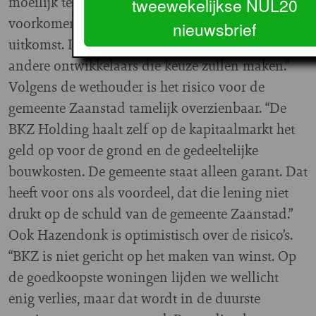
moeilijk te realiseren. Ook willen ze speculatie
tweewekelijkse NUL20
voorkomen. De BKZ-starterswoning biedt dan
nieuwsbrief
uitkomst. Ik verwacht de komende tijd dat ook
andere ontwikkelaars die keuze zullen maken.”
Volgens de wethouder is het risico voor de
gemeente Zaanstad tamelijk overzienbaar. “De
BKZ Holding haalt zelf op de kapitaalmarkt het
geld op voor de grond en de gedeeltelijke
bouwkosten. De gemeente staat alleen garant. Dat
heeft voor ons als voordeel, dat die lening niet
drukt op de schuld van de gemeente Zaanstad.”
Ook Hazendonk is optimistisch over de risico’s.
“BKZ is niet gericht op het maken van winst. Op
de goedkoopste woningen lijden we wellicht
enig verlies, maar dat wordt in de duurste