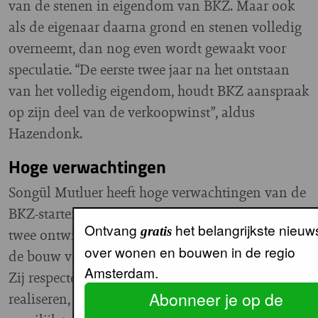
van de stenen in eigendom van BKZ. Maar ook
als de eigenaar daarna grond en stenen volledig
overneemt, dan nog even wordt gewaakt voor
speculatie. “De eerste twee jaar na het ontstaan
van het volledig eigendom, houdt BKZ aanspraak
op zijn deel van de verkoopwinst”, aldus
Hazendonk.
Hoge verwachtingen
Songül Mutluer heeft hoge verwachtingen van de
BKZ-starterswoning. “We zijn op dit moment met
Ontvang
het belangrijkste nieuw
gratis
twee ontwikkelaars afspraken aan het maken over
over wonen en bouwen in de regio
de bouw van in totaal 97 BKZ-starterswoningen.
Amsterdam.
Zij respecteren onze wens om sociale koop te
Abonneer je op de
realiseren, maar vinden dat zelf financieel