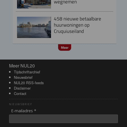
wegnemen
458 nieuwe betaalbare
huurwoningen op
Cruquiuseiland
Meer
Meer NUL20
Meer NUL20
Tijdschriftarchief
Nieuwsbrief
NUL20 RSS-feeds
Disclaimer
Contact
NIEUWSBRIEF
E-mailadres *