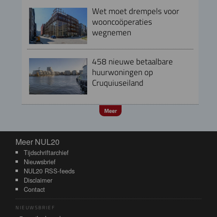
Wet moet drempels voor
wooncoöperaties
wegnemen
458 nieuwe betaalbare
huurwoningen op
Cruquiuseiland
Meer
Meer NUL20
Meer NUL20
Tijdschriftarchief
Nieuwsbrief
NUL20 RSS-feeds
Disclaimer
Contact
NIEUWSBRIEF