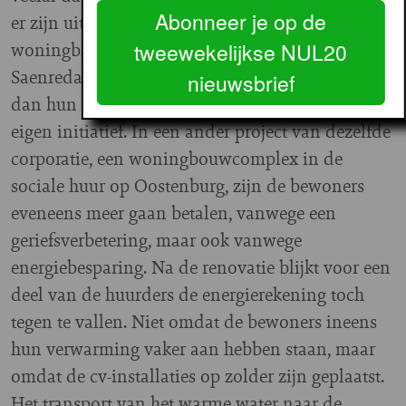
Abonneer je op de
er zijn uitzonderingen, zoals in het geval van een
woningblok van de Alliantie in de
tweewekelijkse NUL20
Saenredamstraat. Daar betalen de bewoners meer
nieuwsbrief
dan hun energievoordeel maar doen zij dat op
eigen initiatief. In een ander project van dezelfde
corporatie, een woningbouwcomplex in de
sociale huur op Oostenburg, zijn de bewoners
eveneens meer gaan betalen, vanwege een
geriefsverbetering, maar ook vanwege
energiebesparing. Na de renovatie blijkt voor een
deel van de huurders de energierekening toch
tegen te vallen. Niet omdat de bewoners ineens
hun verwarming vaker aan hebben staan, maar
omdat de cv-installaties op zolder zijn geplaatst.
Het transport van het warme water naar de