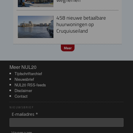
458 nieuwe betaalbare
huurwoningen op
Cruquiuseiland
Meer
Meer NUL20
Meer NUL20
Tijdschriftarchief
Nieuwsbrief
NUL20 RSS-feeds
Disclaimer
Contact
NIEUWSBRIEF
E-mailadres *
Voornaam