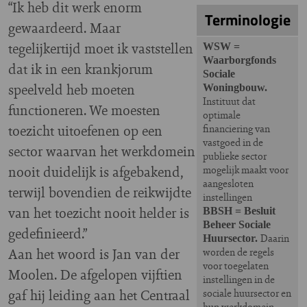
“Ik heb dit werk enorm
Terminologie
gewaardeerd. Maar
tegelijkertijd moet ik vaststellen
WSW =
Waarborgfonds
dat ik in een krankjorum
Sociale
speelveld heb moeten
Woningbouw.
Instituut dat
functioneren. We moesten
optimale
toezicht uitoefenen op een
financiering van
vastgoed in de
sector waarvan het werkdomein
publieke sector
nooit duidelijk is afgebakend,
mogelijk maakt voor
aangesloten
terwijl bovendien de reikwijdte
instellingen
van het toezicht nooit helder is
BBSH = Besluit
Beheer Sociale
gedefinieerd.”
Daarin
Huursector.
Aan het woord is Jan van der
worden de regels
voor toegelaten
Moolen. De afgelopen vijftien
instellingen in de
gaf hij leiding aan het Centraal
sociale huursector en
hun werkdomein