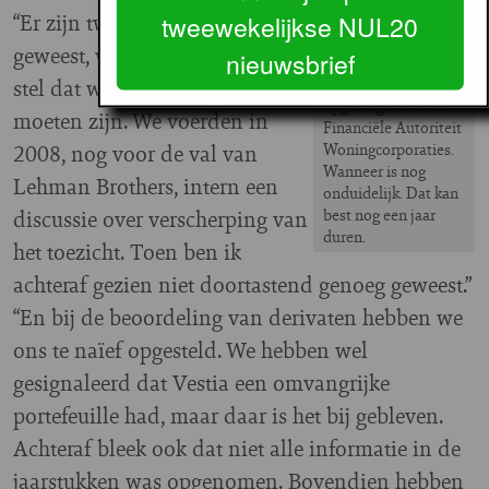
CFV wordt
“Er zijn twee momenten
tweewekelijkse NUL20
FAW
geweest, waar ik achteraf van
nieuwsbrief
stel dat we scherper hadden
Het CFV wordt
opgevolgd door de
moeten zijn. We voerden in
Financiële Autoriteit
2008, nog voor de val van
Woningcorporaties.
Wanneer is nog
Lehman Brothers, intern een
onduidelijk. Dat kan
discussie over verscherping van
best nog een jaar
duren.
het toezicht. Toen ben ik
achteraf gezien niet doortastend genoeg geweest.”
“En bij de beoordeling van derivaten hebben we
ons te naïef opgesteld. We hebben wel
gesignaleerd dat Vestia een omvangrijke
portefeuille had, maar daar is het bij gebleven.
Achteraf bleek ook dat niet alle informatie in de
jaarstukken was opgenomen. Bovendien hebben