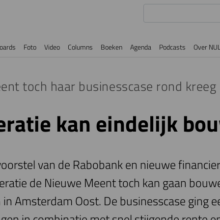
oards
Foto
Video
Columns
Boeken
Agenda
Podcasts
Over NU
nt toch haar businesscase rond kreeg
atie kan eindelijk bo
oorstel van de Rabobank en nieuwe financie
eratie de Nieuwe Meent toch kan gaan bouw
in Amsterdam Oost. De businesscase ging ee
gen in combinatie met snel stijgende rente 