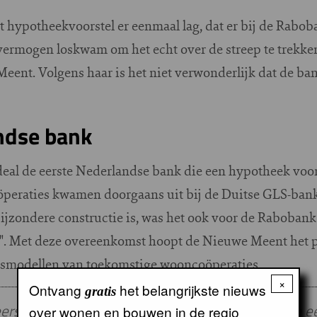
t hypotheekvoorstel er eenmaal lag, dat er bij de Rabo
ermogen loskwam om het echt over de streep te trekken
eent. Volgens haar is het niet verwonderlijk dat de ban
ndse bank
eal de eerste Nederlandse bank die een hypotheek voo
öperaties kwamen doorgaans uit bij de Duitse GLS-ban
ijzondere constructie is, was het ook voor de Rabobank
". Met deze overeenkomst hoopt de Nieuwe Meent het p
gsmodellen van toekomstige wooncoöperaties.
×
Ontvang
het belangrijkste nieuws
gratis
eerste Nederlandse bank die een wooncoöperatie 
over wonen en bouwen in de regio