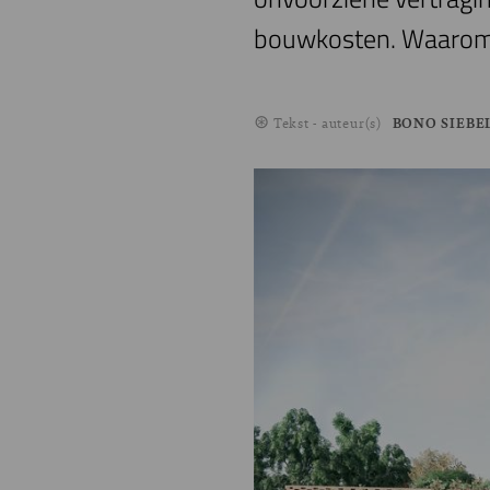
bouwkosten. Waarom lu
Tekst - auteur(s)
BONO SIEBE
Image