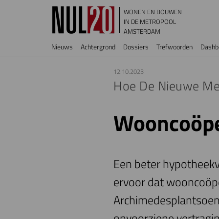
Overslaan en naar de inhoud gaan
WONEN EN BOUWEN
IN DE METROPOOL
AMSTERDAM
Hoofdnavigatie
Nieuws
Achtergrond
Dossiers
Trefwoorden
Dashb
12.10.2023
Hoe De Nieuwe Mee
Wooncoöper
Een beter hypotheekv
ervoor dat wooncoöp
Archimedesplantsoen 
onvoorziene vertragin