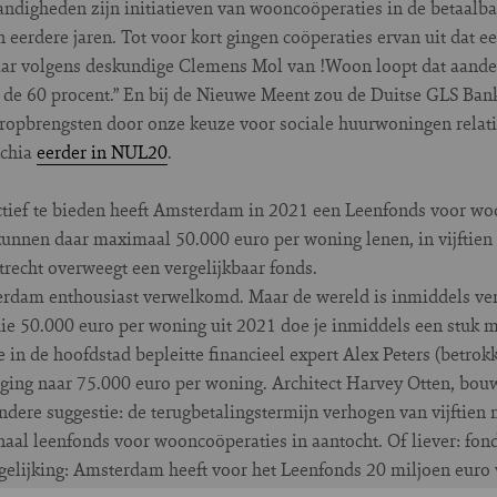
digheden zijn initiatieven van wooncoöperaties in de betaalba
in eerdere jaren. Tot voor kort gingen coöperaties ervan uit dat 
aar volgens deskundige Clemens Mol van !Woon loopt dat aandee
nd de 60 procent.” En bij de Nieuwe Meent zou de Duitse GLS Bank
opbrengsten door onze keuze voor sociale huurwoningen relatief
cchia
eerder in NUL20
.
tief te bieden heeft Amsterdam in 2021 een Leenfonds voor woo
nnen daar maximaal 50.000 euro per woning lenen, in vijftien j
trecht overweegt een vergelijkbaar fonds.
rdam enthousiast verwelkomd. Maar de wereld is inmiddels ve
die 50.000 euro per woning uit 2021 doe je inmiddels een stuk m
in de hoofdstad bepleitte financieel expert Alex Peters (betrokke
ging naar 75.000 euro per woning. Architect Harvey Otten, bou
dere suggestie: de terugbetalingstermijn verhogen van vijftien na
onaal leenfonds voor wooncoöperaties in aantocht. Of liever: fo
rgelijking: Amsterdam heeft voor het Leenfonds 20 miljoen euro 