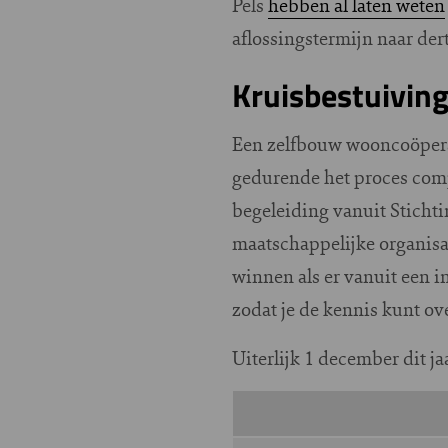
Pels
hebben al laten weten
aflossingstermijn naar dert
Kruisbestuivin
Een zelfbouw wooncoöperat
gedurende het proces comp
begeleiding vanuit Stichti
maatschappelijke organisat
winnen als er vanuit een 
zodat je de kennis kunt o
Uiterlijk 1 december dit j