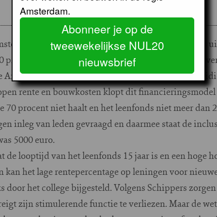
Amsterdam.
Abonneer je op de
 Amsterdams Leenfonds voor wooncoöperaties werd als 
tweewekelijkse NUL20
0 procent worden gefinancierd door de bank, en de ove
nieuwsbrief
 Amsterdam ((= max. 50.000 euro per woning), subsidie
pen rente en bouwkosten klopt dit financieringsmodel ni
e 70 procent niet haalt en het leenfonds niet meer dan 
gen inleg van leden gevraagd en daarmee staat de inclus
was 5000 euro.
de looptijd van het leenfonds 15 jaar is en een hoge h
 kan het lage rentepercentage op leningen voor nieuw
jks door het college bijgesteld. Volgens Schippers zorgen
reigt zijn stimulerende functie te verliezen. Maar de w