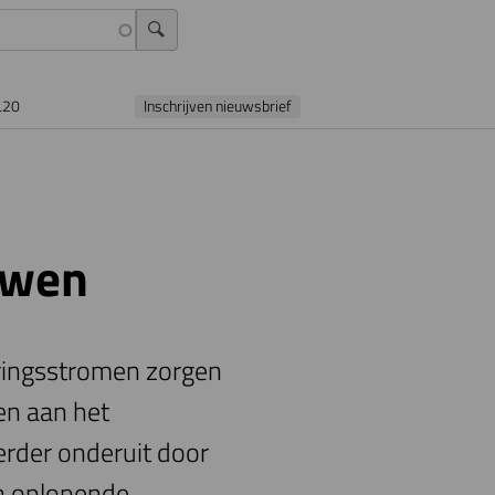
L20
Inschrijven nieuwsbrief
uwen
ringsstromen zorgen
en aan het
rder onderuit door
en oplopende