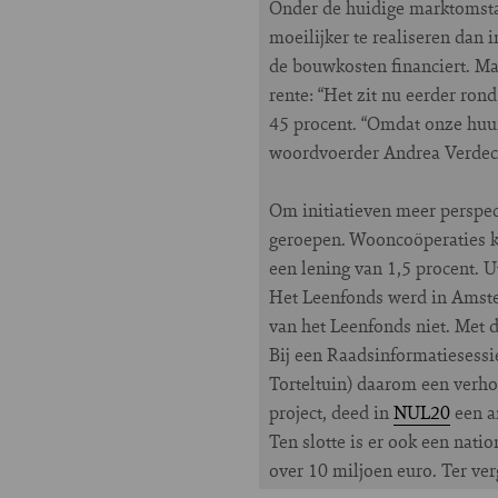
Onder de huidige marktomstan
moeilijker te realiseren dan 
de bouwkosten financiert. M
rente: “Het zit nu eerder ro
45 procent. “Omdat onze huur
woordvoerder Andrea Verde
Om initiatieven meer perspec
geroepen. Wooncoöperaties ku
een lening van 1,5 procent. U
Het Leenfonds werd in Amste
van het Leenfonds niet. Met 
Bij een Raadsinformatiesessie 
Torteltuin) daarom een verho
project, deed in
NUL20
een an
Ten slotte is er ook een nati
over 10 miljoen euro. Ter ve