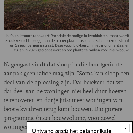
In Kolenkitbuurt renoveert Rochdale de nodige huizenblokken, maar wordt
er ook verdicht. Leeggehaalde binnenplaats tussen de Schaapherderstraat
en Sinjeur Semeijnsstraat. Deze woonblokken zijn niet monumentaal en
zullen in 2026 gesloopt worden om plaats te maken voor nieuwbouw.
Nagengast vindt dat sloop in die buurtgerichte
aanpak geen taboe mag zijn. “Soms kan sloop een
deel van de oplossing zijn. Dat betekent dat we
dat deel van de woningen niet heel duur hoeven
te renoveren en dat je juist meer woningen van
betere kwaliteit terug kunt bouwen. Dat grotere
‘programma’ (meer bouwvolume, voor zowel
woningen als voorzieningen, winkels, etc.
red
)
,
.
×
Ontvang
het belangrijkste
gratis