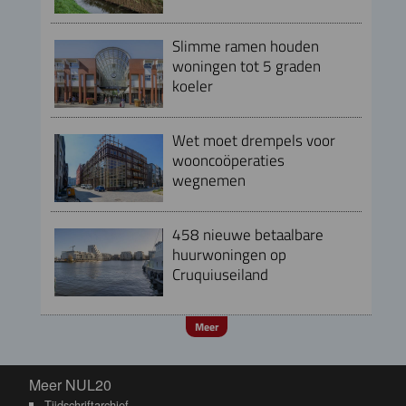
Slimme ramen houden
woningen tot 5 graden
koeler
Wet moet drempels voor
wooncoöperaties
wegnemen
458 nieuwe betaalbare
huurwoningen op
Cruquiuseiland
Meer
Meer NUL20
Meer NUL20
Tijdschriftarchief