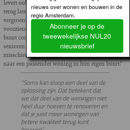
levert ook grondopbrengsten op. Die kan je weer
nieuws over wonen en bouwen in de
terug laten vloeien in het gebied; voor de
regio Amsterdam.
vergroening van de openbare ruimte of voor
Abonneer je op de
voorzieningen. Een groter programma kan de
tweewekelijkse NUL20
buurt completer maken. Denk alleen al aan
nieuwsbrief
senioren die nu alleen in hun woning zitten, die
misschien in één keer kunnen doorverhuizen
naar een passender woning in hun eigen buurt.”
"Soms kan sloop een deel van de
oplossing zijn. Dat betekent dat
we dat deel van de woningen niet
heel duur hoeven te renoveren en
dat je juist meer woningen van
betere kwaliteit terug kunt
bouwen”