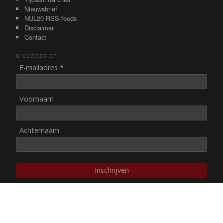
Nieuwsbrief
NUL20 RSS-feeds
Disclaimer
Contact
NIEUWSBRIEF
E-mailadres *
Voornaam
Achternaam
Inschrijven
© NUL20, 2002-heden,
auteursrechten/disclaimer
Stichting NUL20 heeft de
ANBI-status
.
Image