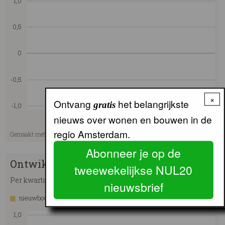
×
Ontvang
het belangrijkste
gratis
nieuws over wonen en bouwen in de
regio Amsterdam.
Abonneer je op de
tweewekelijkse NUL20
nieuwsbrief