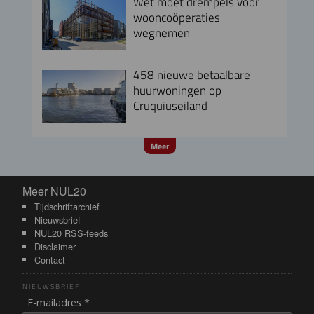
Wet moet drempels voor
wooncoöperaties
wegnemen
458 nieuwe betaalbare
huurwoningen op
Cruquiuseiland
Meer
Meer NUL20
Meer NUL20
Tijdschriftarchief
Nieuwsbrief
NUL20 RSS-feeds
Disclaimer
Contact
NIEUWSBRIEF
E-mailadres *