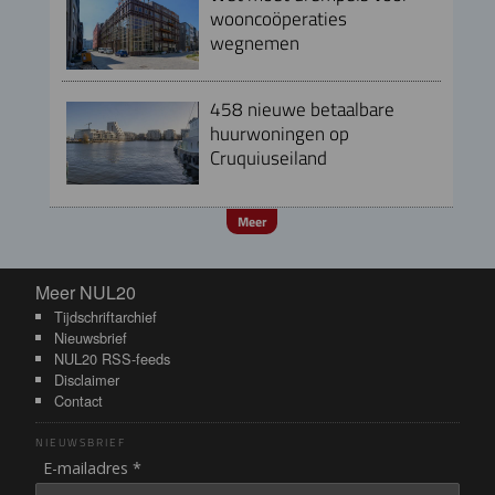
wooncoöperaties
wegnemen
458 nieuwe betaalbare
huurwoningen op
Cruquiuseiland
Meer
Meer NUL20
Meer NUL20
Tijdschriftarchief
Nieuwsbrief
NUL20 RSS-feeds
Disclaimer
Contact
NIEUWSBRIEF
E-mailadres *