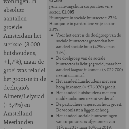
woningen. In
€1.290
gem. aanvangshuur corporaties vrije
absolute
sector:
€1.005
aantallen
Huurquote in sociale huursector:
27%
Huurquote in particuliere vrije sector:
groeide
33%.
Amsterdam het
Voor het eerst is de doelgroep van de
sociale huursector groter dan het
sterkste (8.000
aandeel sociale huur (42% versus
huishoudens,
38%).
De doelgroep van de sociale
+1,7%), maar de
huursector is licht gegroeid, maar het
groei was relatief
aandeel laagste inkomens (<€22.700)
neemt daarin af.
het grootste in de
Het aandeel huishoudens met een
deelregio's
hoog inkomen (> €76.070) groeit.
Het aandeel huishoudens met een
Almere/Lelystad
middeninkomen neemt verder af.
(+3,4%) en
De particuliere vrijesectorhuur groeit.
De woonlasten liggen er hoog.
Amstelland-
Het aandeel sociale huurwoningen
Meerlanden
van corporaties is afgenomen van
31% in 2017 naar 30% in 2019.