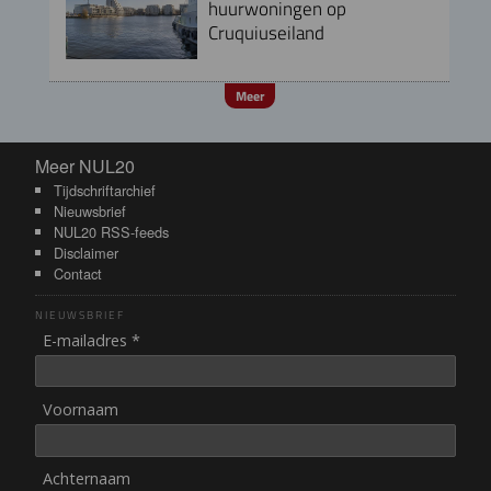
huurwoningen op
Cruquiuseiland
Meer
Meer NUL20
Meer NUL20
Tijdschriftarchief
Nieuwsbrief
NUL20 RSS-feeds
Disclaimer
Contact
NIEUWSBRIEF
E-mailadres *
Voornaam
Achternaam