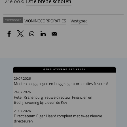
Zie ook:
Drie brede scholen
WONINGCORPORATIES
Vastgoed
TREFWOORD
GERELATEERDE ARTIKELEN
29.07.2026
Moeten hooggelegen en laaggelegen corporaties fuseren?
24.07.2026
Peter Kranenburg nieuwe directeur Financiën en
Bedrijfsvoering bij Lieven de Key
21.07.2026
Directieteam Eigen Haard compleet met twee nieuwe
directeuren