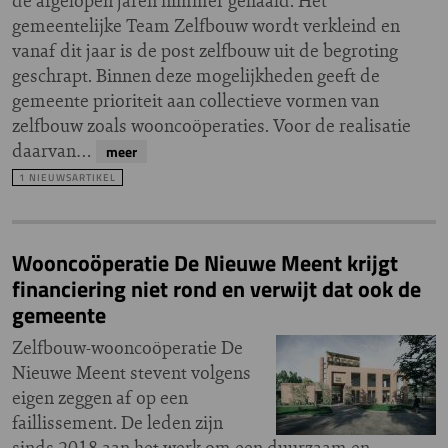
de afgelopen jaren nimmer gehaald. Het
gemeentelijke Team Zelfbouw wordt verkleind en
vanaf dit jaar is de post zelfbouw uit de begroting
geschrapt. Binnen deze mogelijkheden geeft de
gemeente prioriteit aan collectieve vormen van
zelfbouw zoals wooncoöperaties. Voor de realisatie
daarvan…
meer
1 NIEUWSARTIKEL
Wooncoöperatie De Nieuwe Meent krijgt
financiering niet rond en verwijt dat ook de
gemeente
Zelfbouw-wooncoöperatie De
Nieuwe Meent stevent volgens
eigen zeggen af op een
faillissement. De leden zijn
sinds 2018 aan het werk om een duurzaam en