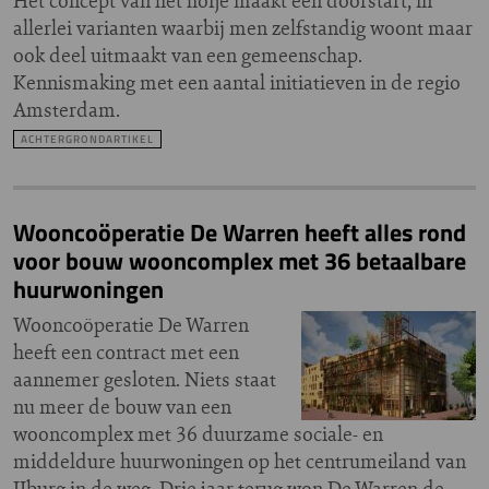
Het concept van het hofje maakt een doorstart, in
allerlei varianten waarbij men zelfstandig woont maar
ook deel uitmaakt van een gemeenschap.
Kennismaking met een aantal initiatieven in de regio
Amsterdam.
ACHTERGRONDARTIKEL
Wooncoöperatie De Warren heeft alles rond
voor bouw wooncomplex met 36 betaalbare
huurwoningen
Wooncoöperatie De Warren
heeft een contract met een
aannemer gesloten. Niets staat
nu meer de bouw van een
wooncomplex met 36 duurzame sociale- en
middeldure huurwoningen op het centrumeiland van
IJburg in de weg. Drie jaar terug won De Warren de