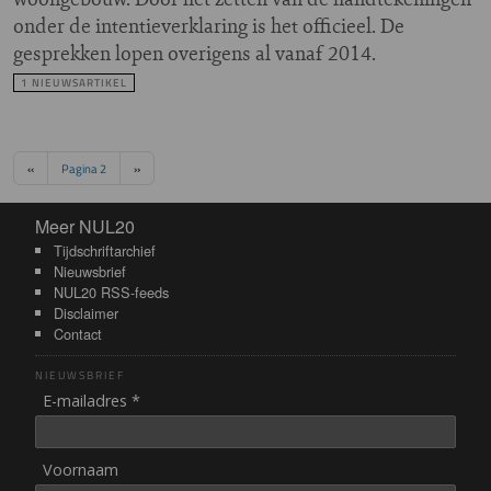
onder de intentieverklaring is het officieel. De
gesprekken lopen overigens al vanaf 2014.
1 NIEUWSARTIKEL
Paginering
Vorige pagina
Volgende pagina
‹‹
Pagina 2
››
Meer NUL20
Meer NUL20
Tijdschriftarchief
Nieuwsbrief
NUL20 RSS-feeds
Disclaimer
Contact
NIEUWSBRIEF
E-mailadres *
Voornaam