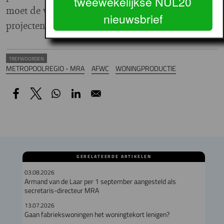
tweewekelijkse NUL20
moet de vorderingen van de belangrijkste
nieuwsbrief
projecten bewaken.
TREFWOORDEN
METROPOOLREGIO - MRA
AFWC
WONINGPRODUCTIE
GERELATEERDE ARTIKELEN
03.08.2026
Armand van de Laar per 1 september aangesteld als
secretaris-directeur MRA
13.07.2026
Gaan fabriekswoningen het woningtekort lenigen?