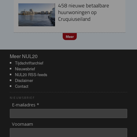
458 nieuwe betaalbare
huurwoningen op
Cruquiuseiland
Meer
Meer NUL20
Meer NUL20
Tijdschriftarchief
Nieuwsbrief
NUL20 RSS-feeds
Disclaimer
Contact
NIEUWSBRIEF
E-mailadres *
Voornaam