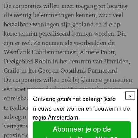
De corporaties willen meer toegang tot locaties
die weinig belemmeringen kennen, waar veel
betaalbare woningen zijn gepland en die op
korte termijn gerealiseerd kunnen worden. Die
zijn er wel. Ze noemen als voorbeelden de
Westflank Haarlemmermeer, Almere Poort,
Deelgebied Robin in het centrum van IJmuiden,
Crailo in het Gooi en Oostflank Purmerend.
De corporaties willen ook bij kleinere gemeenten
een voet tussen de deur. Die zijn in hun ogen
×
onmisbaar om voldoende betaalbare woningen
Ontvang
het belangrijkste
gratis
te realiseren. Ze zijn er voorstander van om per
nieuws over wonen en bouwen in de
subregio een samenwerkingstafel te formeren met
regio Amsterdam.
vertegenwoordigers van markt, corporaties,
Abonneer je op de
provincie en het ministerie van BZK. Deze tafel