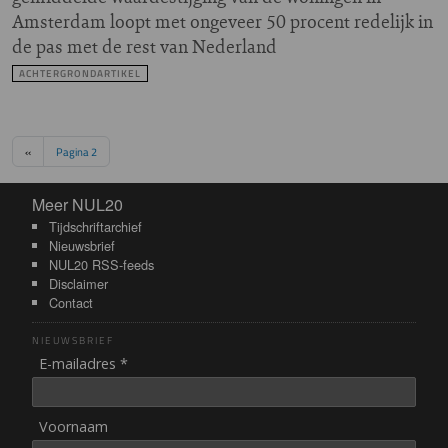
Amsterdam loopt met ongeveer 50 procent redelijk in
de pas met de rest van Nederland
ACHTERGRONDARTIKEL
Paginering
Vorige pagina
‹‹
Pagina 2
Meer NUL20
Meer NUL20
Tijdschriftarchief
Nieuwsbrief
NUL20 RSS-feeds
Disclaimer
Contact
NIEUWSBRIEF
E-mailadres *
Voornaam