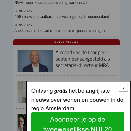
NVM: meer keuze op de woningmarkt in Q2
30.06.2026
458 nieuwe betaalbare huurwoningen op Cruquiuseiland
28.05.2026
Amsterdam: de stad met meeste miljoenenwoningen
NUL20 NIEUWS
Armand van de Laar per 1
september aangesteld als
secretaris-directeur MRA
Peter Kranenburg nieuwe
×
directeur Financiën en
Ontvang
het belangrijkste
gratis
Bedrijfsvoering bij Lieven de
nieuws over wonen en bouwen in de
Key
regio Amsterdam.
Directieteam Eigen Haard
Abonneer je op de
compleet met twee nieuwe
tweewekelijkse NUL20
directeuren