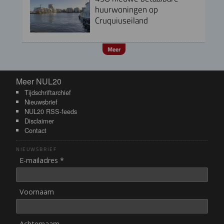
huurwoningen op
Cruquiuseiland
Meer
Meer NUL20
Meer NUL20
Tijdschriftarchief
Nieuwsbrief
NUL20 RSS-feeds
Disclaimer
Contact
NIEUWSBRIEF
E-mailadres *
Voornaam
Achternaam