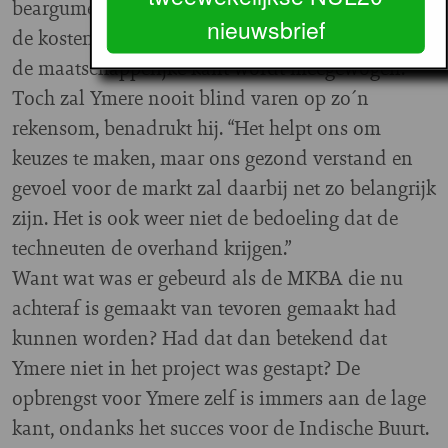
beargumenteerde inschatting kunnen maken van
nieuwsbrief
de kosten en baten van een investering waarbij
de maatschappelijke kant wordt meegewogen.”
Toch zal Ymere nooit blind varen op zo´n
rekensom, benadrukt hij. “Het helpt ons om
keuzes te maken, maar ons gezond verstand en
gevoel voor de markt zal daarbij net zo belangrijk
zijn. Het is ook weer niet de bedoeling dat de
techneuten de overhand krijgen.”
Want wat was er gebeurd als de MKBA die nu
achteraf is gemaakt van tevoren gemaakt had
kunnen worden? Had dat dan betekend dat
Ymere niet in het project was gestapt? De
opbrengst voor Ymere zelf is immers aan de lage
kant, ondanks het succes voor de Indische Buurt.