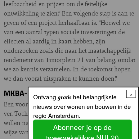
leefbaarheid en prijzen om de feitelijke
ontwikkeling te zien.” Een volgende stap is aan te
geven of een project herhaalbaar is. “Hoewel we
van een aantal typen sociale investeringen de
effecten al aardig in kaart hebben, zijn
onderzoeken zoals die naar het maatschappelijk
rendement van Timorplein 21 van belang, omdat
we zo kennis verzamelen. In de toekomst hopen
we dan vooraf uitspraken te kunnen doen.”
MKBA-light
×
Ontvang
het belangrijkste
gratis
Een voorspellende MKBA is nu nog een brug te
nieuws over wonen en bouwen in de
ver. Toch is dat wel waar Frissen naartoe wil. “We
regio Amsterdam.
willen naar een MKBA-light toe, waarbij we bij
Abonneer je op de
wijze van spreken op een A-4’tje een goed
tweewekelijkse NUL20