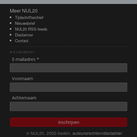
Meer NUL20
Meer NUL20
Tijdschriftarchief
Nieuwsbrief
NUL20 RSS-feeds
Disclaimer
Contact
NIEUWSBRIEF
E-mailadres *
Voornaam
Achternaam
Inschrijven
© NUL20, 2002-heden,
auteursrechten/disclaimer