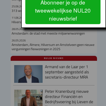
Abonneer je op de
25.06.2026
tweewekelijkse NUL20
313 woningen en ‘woeste tuin’ voor Sloterdijk
nieuwsbrief
11.06.2026
Hilversum zet volgende stap in transformatie Arenapark
28.05.2026
Amsterdam: de stad met meeste miljoenenwoningen
26.05.2026
Amsterdam, Almere, Hilversum en Amstelveen geen nieuwe
vergunningen flexwoningen in 2025
NUL20 NIEUWS
Armand van de Laar per 1
september aangesteld als
secretaris-directeur MRA
Peter Kranenburg nieuwe
directeur Financiën en
Bedrijfsvoering bij Lieven de