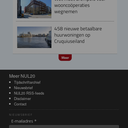
wooncoöperaties
wegnemen
458 nieuwe betaalbare
huurwoningen op
Cruquiuseiland
Meer
Meer NUL20
Meer NUL20
Tijdschriftarchief
Nieuwsbrief
NUL20 RSS-feeds
Disclaimer
Contact
NIEUWSBRIEF
E-mailadres *