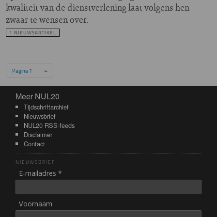
kwaliteit van de dienstverlening laat volgens hen
zwaar te wensen over.
1 NIEUWSARTIKEL
Paginering
Volgende pagina
Pagina 1
››
Meer NUL20
Meer NUL20
Tijdschriftarchief
Nieuwsbrief
NUL20 RSS-feeds
Disclaimer
Contact
NIEUWSBRIEF
E-mailadres *
Voornaam