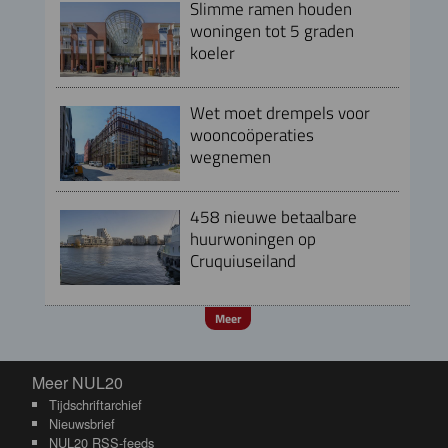
Slimme ramen houden
woningen tot 5 graden
koeler
Wet moet drempels voor
wooncoöperaties
wegnemen
458 nieuwe betaalbare
huurwoningen op
Cruquiuseiland
Meer
Meer NUL20
Meer NUL20
Tijdschriftarchief
Nieuwsbrief
NUL20 RSS-feeds