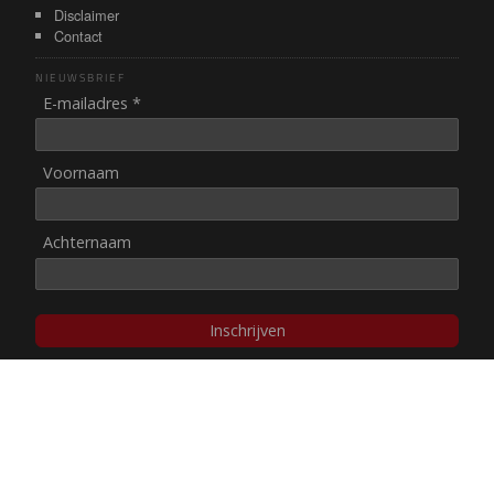
Disclaimer
Contact
NIEUWSBRIEF
E-mailadres *
Voornaam
Achternaam
Inschrijven
© NUL20, 2002-heden,
auteursrechten/disclaimer
Stichting NUL20 heeft de
ANBI-status
.
Image