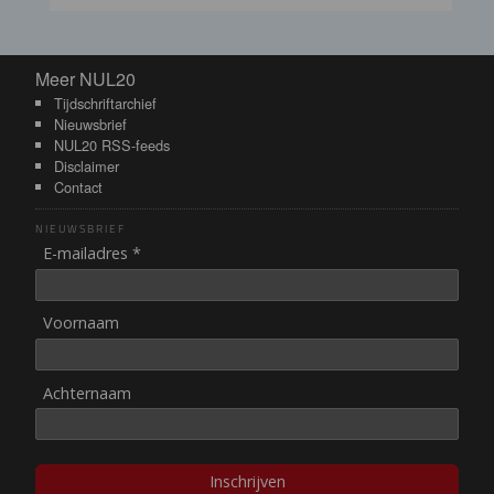
Meer NUL20
Meer NUL20
Tijdschriftarchief
Nieuwsbrief
NUL20 RSS-feeds
Disclaimer
Contact
NIEUWSBRIEF
E-mailadres *
Voornaam
Achternaam
Inschrijven