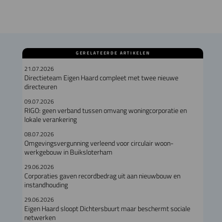
GERELATEERDE ARTIKELEN
21.07.2026
Directieteam Eigen Haard compleet met twee nieuwe
directeuren
09.07.2026
RIGO: geen verband tussen omvang woningcorporatie en
lokale verankering
08.07.2026
Omgevingsvergunning verleend voor circulair woon-
werkgebouw in Buiksloterham
29.06.2026
Corporaties gaven recordbedrag uit aan nieuwbouw en
instandhouding
29.06.2026
Eigen Haard sloopt Dichtersbuurt maar beschermt sociale
netwerken