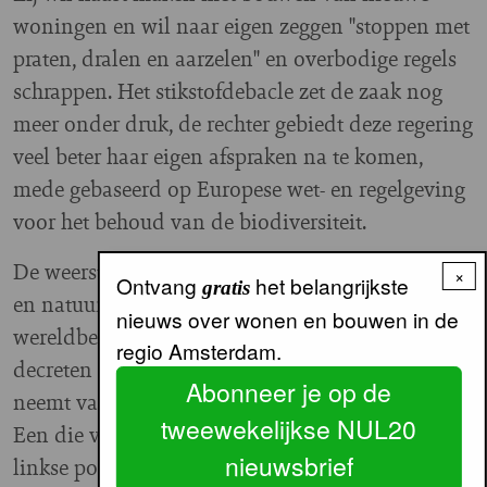
woningen en wil naar eigen zeggen "stoppen met
praten, dralen en aarzelen" en overbodige regels
schrappen. Het stikstofdebacle zet de zaak nog
meer onder druk, de rechter gebiedt deze regering
veel beter haar eigen afspraken na te komen,
mede gebaseerd op Europese wet- en regelgeving
voor het behoud van de biodiversiteit.
De weerstand voor regels die rechten van mensen
×
Ontvang
het belangrijkste
gratis
en natuur beschermen, past in het Trumpiaanse
nieuws over wonen en bouwen in de
wereldbeeld, waarin men met presidentiële
regio Amsterdam.
decreten en vooringenomen rechters afstand
Abonneer je op de
neemt van een liberale, inclusieve kijk en aanpak.
tweewekelijkse NUL20
Een die volgens hen is opgedrongen door veelal
nieuwsbrief
linkse politici en bestuurders. En waar de vrije