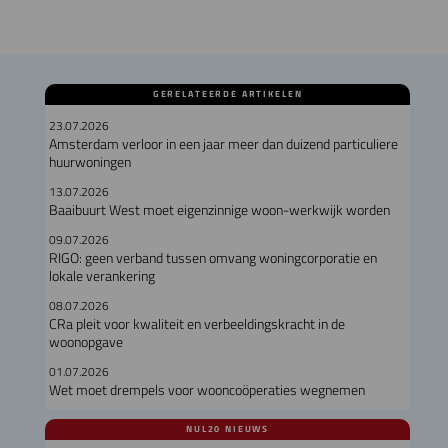
GERELATEERDE ARTIKELEN
23.07.2026
Amsterdam verloor in een jaar meer dan duizend particuliere
huurwoningen
13.07.2026
Baaibuurt West moet eigenzinnige woon-werkwijk worden
09.07.2026
RIGO: geen verband tussen omvang woningcorporatie en
lokale verankering
08.07.2026
CRa pleit voor kwaliteit en verbeeldingskracht in de
woonopgave
01.07.2026
Wet moet drempels voor wooncoöperaties wegnemen
NUL20 NIEUWS