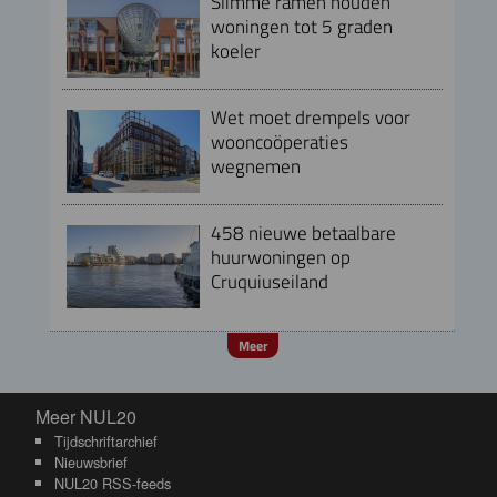
Slimme ramen houden
woningen tot 5 graden
koeler
Wet moet drempels voor
wooncoöperaties
wegnemen
458 nieuwe betaalbare
huurwoningen op
Cruquiuseiland
Meer
Meer NUL20
Meer NUL20
Tijdschriftarchief
Nieuwsbrief
NUL20 RSS-feeds