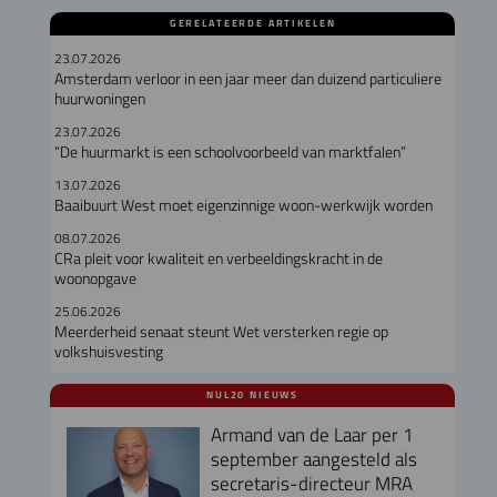
GERELATEERDE ARTIKELEN
23.07.2026
Amsterdam verloor in een jaar meer dan duizend particuliere
huurwoningen
23.07.2026
“De huurmarkt is een schoolvoorbeeld van marktfalen”
13.07.2026
Baaibuurt West moet eigenzinnige woon-werkwijk worden
08.07.2026
CRa pleit voor kwaliteit en verbeeldingskracht in de
woonopgave
25.06.2026
Meerderheid senaat steunt Wet versterken regie op
volkshuisvesting
NUL20 NIEUWS
Armand van de Laar per 1
september aangesteld als
secretaris-directeur MRA