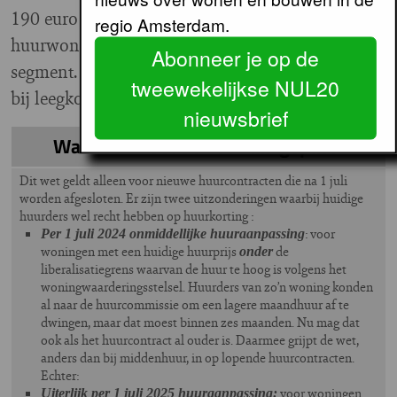
190 euro omlaag gaat en er 113.000
regio Amsterdam.
huurwoningen terugkomen naar het betaalbare
Abonneer je op de
segment. Althans, als verhuurders deze woningen
tweewekelijkse NUL20
bij leegkomst niet verkopen.
nieuwsbrief
Wanneer moet de huur aangepast?
Dit wet geldt alleen voor nieuwe huurcontracten die na 1 juli
worden afgesloten. Er zijn twee uitzonderingen waarbij huidige
huurders wel recht hebben op huurkorting :
: voor
Per 1 juli 2024 onmiddellijke huuraanpassing
woningen met een huidige huurprijs
de
onder
liberalisatiegrens waarvan de huur te hoog is volgens het
woningwaarderingsstelsel. Huurders van zo’n woning konden
al naar de huurcommissie om een lagere maandhuur af te
dwingen, maar dat moest binnen zes maanden. Nu mag dat
ook als het huurcontract al ouder is. Daarmee grijpt de wet,
anders dan bij middenhuur, in op lopende huurcontracten.
Echter:
voor woningen
Uiterlijk per 1 juli 2025 huuraanpassing: