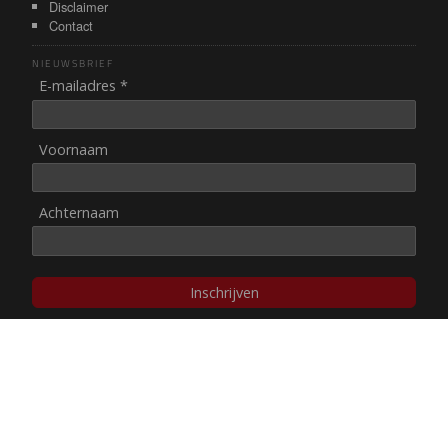
Disclaimer
Contact
NIEUWSBRIEF
E-mailadres *
Voornaam
Achternaam
Inschrijven
© NUL20, 2002-heden,
auteursrechten/disclaimer
Stichting NUL20 heeft de
ANBI-status
.
Image