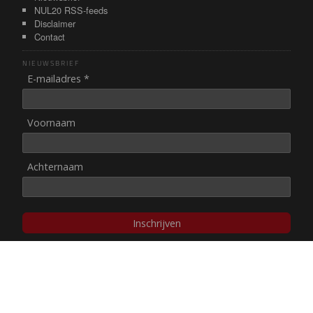
NUL20 RSS-feeds
Disclaimer
Contact
NIEUWSBRIEF
E-mailadres *
Voornaam
Achternaam
Inschrijven
© NUL20, 2002-heden,
auteursrechten/disclaimer
Stichting NUL20 heeft de
ANBI-status
.
Image