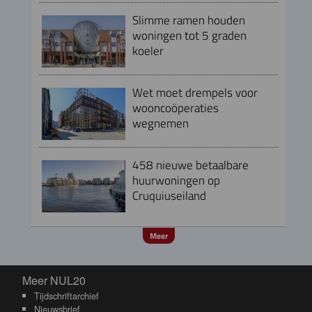
Slimme ramen houden
woningen tot 5 graden
koeler
Wet moet drempels voor
wooncoöperaties
wegnemen
458 nieuwe betaalbare
huurwoningen op
Cruquiuseiland
Meer
Meer NUL20
Meer NUL20
Tijdschriftarchief
Nieuwsbrief