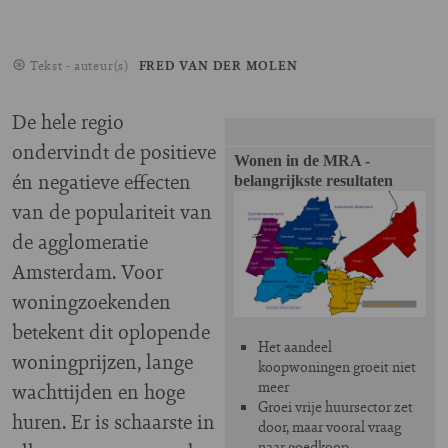
Tekst - auteur(s)
FRED VAN DER MOLEN
De hele regio
ondervindt de positieve
Wonen in de MRA -
én negatieve effecten
belangrijkste resultaten
van de populariteit van
de agglomeratie
Amsterdam. Voor
woningzoekenden
betekent dit oplopende
Het aandeel
woningprijzen, lange
koopwoningen groeit niet
meer
wachttijden en hoge
Groei vrije huursector zet
huren. Er is schaarste in
door, maar vooral vraag
naar goedkoop