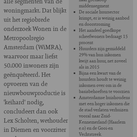
alle segmenten van de
middensegment
woningmarkt. Dat blijkt
De sociale huursector
krimpt, er is weinig aanbod
uit het regiobrede
en doorstroming
onderzoek Wonen in de
Het aandeel goedkope
scheefwoners bedraagt 15
Metropoolregio
procent
Amsterdam (WiMRA),
Huurders zijn gemiddeld
29% van hun inkomen
waarvoor maar liefst
kwijt aan huur, net zoveel
50.000 inwoners zijn
als in 2015
Bijna een kwart van de
geënquêteerd. Het
huurders houdt te weinig
opvoeren van de
inkomen over om in de
basisbehoeften te voorzien
nieuwbouwproductie is
Amsterdamse huishoudens
'keihard' nodig,
met een hoger inkomen die
de stad verlaten verhuizen
concludeert dan ook
vooral naar Zuid-
Lex Scholten, wethouder
Kennemerland (Haarlem
e.o) en de Gooi-en
in Diemen en voorzitter
Vechtstreek.