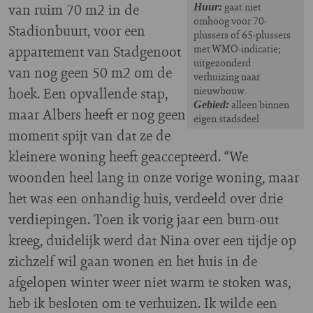
van ruim 70 m2 in de
gaat niet
Huur:
omhoog voor 70-
Stadionbuurt, voor een
plussers of 65-plussers
appartement van Stadgenoot
met WMO-indicatie;
uitgezonderd
van nog geen 50 m2 om de
verhuizing naar
hoek. Een opvallende stap,
nieuwbouw
alleen binnen
Gebied:
maar Albers heeft er nog geen
eigen stadsdeel
moment spijt van dat ze de
kleinere woning heeft geaccepteerd. “We
woonden heel lang in onze vorige woning, maar
het was een onhandig huis, verdeeld over drie
verdiepingen. Toen ik vorig jaar een burn-out
kreeg, duidelijk werd dat Nina over een tijdje op
zichzelf wil gaan wonen en het huis in de
afgelopen winter weer niet warm te stoken was,
heb ik besloten om te verhuizen. Ik wilde een