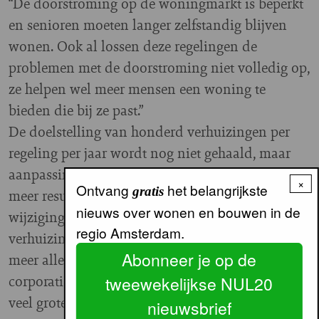
“De doorstroming op de woningmarkt is beperkt
en senioren moeten langer zelfstandig blijven
wonen. Ook al lossen deze regelingen de
problemen met de doorstroming niet volledig op,
ze helpen wel meer mensen een woning te
bieden die bij ze past.”
De doelstelling van honderd verhuizingen per
regeling per jaar wordt nog niet gehaald, maar
aanpassing van de voorwaarden heeft wel tot
×
Ontvang
het belangrijkste
gratis
meer resultaat geleid. De belangrijkste
nieuws over wonen en bouwen in de
wijzigingen zijn dat de huidige huur na
regio Amsterdam.
verhuizing niet omhoog gaat en dat huurders niet
Abonneer je op de
meer alleen naar woningen van de eigen
corporatie kunnen verhuizen. De keuze is dus
tweewekelijkse NUL20
veel groter.
nieuwsbrief