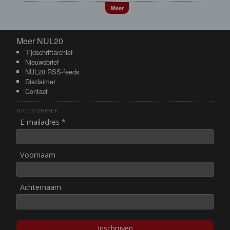
Meer
Meer NUL20
Meer NUL20
Tijdschriftarchief
Nieuwsbrief
NUL20 RSS-feeds
Disclaimer
Contact
NIEUWSBRIEF
E-mailadres *
Voornaam
Achternaam
Inschrijven