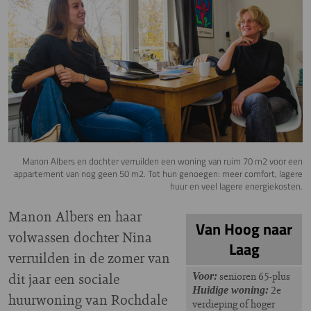
Manon Albers en dochter verruilden een woning van ruim 70 m2 voor een
appartement van nog geen 50 m2. Tot hun genoegen: meer comfort, lagere
huur en veel lagere energiekosten.
Manon Albers en haar
Van Hoog naar
volwassen dochter Nina
Laag
verruilden in de zomer van
dit jaar een sociale
senioren 65-plus
Voor:
2e
Huidige woning:
huurwoning van Rochdale
verdieping of hoger