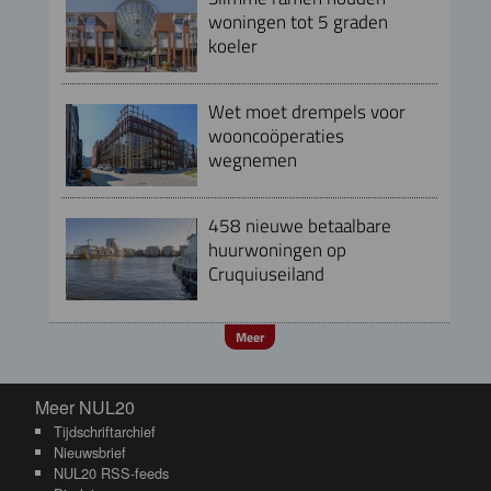
woningen tot 5 graden
koeler
Wet moet drempels voor
wooncoöperaties
wegnemen
458 nieuwe betaalbare
huurwoningen op
Cruquiuseiland
Meer
Meer NUL20
Meer NUL20
Tijdschriftarchief
Nieuwsbrief
NUL20 RSS-feeds