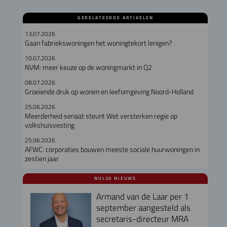
GERELATEERDE ARTIKELEN
13.07.2026
Gaan fabriekswoningen het woningtekort lenigen?
10.07.2026
NVM: meer keuze op de woningmarkt in Q2
08.07.2026
Groeiende druk op wonen en leefomgeving Noord-Holland
25.06.2026
Meerderheid senaat steunt Wet versterken regie op
volkshuisvesting
25.06.2026
AFWC: corporaties bouwen meeste sociale huurwoningen in
zestien jaar
NUL20 NIEUWS
Armand van de Laar per 1
september aangesteld als
secretaris-directeur MRA