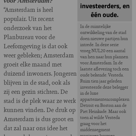
voor Amsterdam?
investeerders, en
“Amsterdam is heel
één oude.
populair. Uit recent
In de ruimtelijke
onderzoek van het
ontwikkeling van de stad
Planbureau voor de
doen nieuwe partijen hun
intrede. In deze serie
Leefomgeving is dat ook
vroeg NUL20 een aantal
weer gebleken; Amsterdam
van hen naar hun plannen
voor Amsterdam. In de
groeit elke maand met
laatste aflevering toch een
duizend inwoners. Jongeren
oude bekende: Vesteda.
Ruim tien jaar geleden
blijven in de stad, ook als
investeerde deze belegger
zij een gezin stichten. De
in de luxe
appartementencomplexen
stad is de plek waar ze werk
Detroit en Boston aan de
kunnen vinden. De druk op
Piet Heinkade. Maar ook
toen al wilde Vesteda
Amsterdam is dus groot en
graag voor het
dat zal naar ons idee het
middensegment
woningen bouwen.