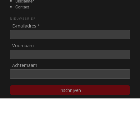
Disclaimer
Contact
NIEUWSBRIEF
E-mailadres *
Voornaam
Achternaam
Inschrijven
© NUL20, 2002-heden,
auteursrechten/disclaimer
Stichting NUL20 heeft de
ANBI-status
.
Image