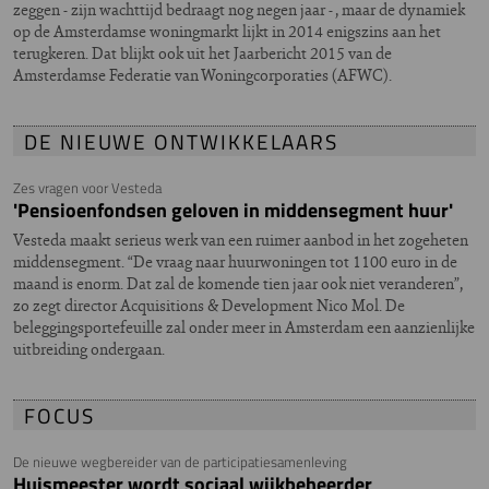
zeggen - zijn wachttijd bedraagt nog negen jaar - , maar de dynamiek
op de Amsterdamse woningmarkt lijkt in 2014 enigszins aan het
terugkeren. Dat blijkt ook uit het Jaarbericht 2015 van de
Amsterdamse Federatie van Woningcorporaties (AFWC).
DE NIEUWE ONTWIKKELAARS
Zes vragen voor Vesteda
'Pensioenfondsen geloven in middensegment huur'
Vesteda maakt serieus werk van een ruimer aanbod in het zogeheten
middensegment. “De vraag naar huurwoningen tot 1100 euro in de
maand is enorm. Dat zal de komende tien jaar ook niet veranderen”,
zo zegt director Acquisitions & Development Nico Mol. De
beleggingsportefeuille zal onder meer in Amsterdam een aanzienlijke
uitbreiding ondergaan.
FOCUS
De nieuwe wegbereider van de participatiesamenleving
Huismeester wordt sociaal wijkbeheerder