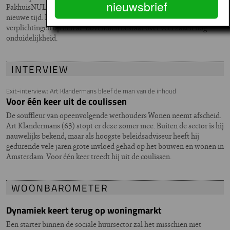
nieuwsbrief
PakhuisNUL20. De corporaties hebben zich al aangepast aan de
nieuwe tijd. Er komen vooral veel meer administratieve
verplichtingen op hen af. Bovendien bestaat over veel zaken nog
onduidelijkheid.
INTERVIEW
Exit-interview: Art Klandermans bleef de man van de inhoud
Voor één keer uit de coulissen
De souffleur van opeenvolgende wethouders Wonen neemt afscheid.
Art Klandermans (63) stopt er deze zomer mee. Buiten de sector is hij
nauwelijks bekend, maar als hoogste beleidsadviseur heeft hij
gedurende vele jaren grote invloed gehad op het bouwen en wonen in
Amsterdam. Voor één keer treedt hij uit de coulissen.
WOONBAROMETER
Dynamiek keert terug op woningmarkt
Een starter binnen de sociale huursector zal het misschien niet