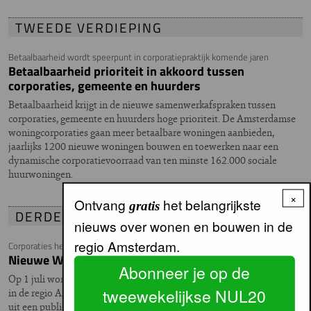
TWEEDE VERDIEPING
Betaalbaarheid wordt speerpunt in corporatiepraktijk komende jaren
Betaalbaarheid prioriteit in akkoord tussen
corporaties, gemeente en huurders
Betaalbaarheid krijgt in de nieuwe samenwerkafspraken tussen
corporaties, gemeente en huurders hoge prioriteit. De Amsterdamse
woningcorporaties gaan meer betaalbare woningen aanbieden,
jaarlijks 1200 nieuwe woningen bouwen en toewerken naar een
dynamische corporatievoorraad van ten minste 162.000 sociale
huurwoningen.
×
Ontvang
het belangrijkste
gratis
DERDE VERDIEPING
nieuws over wonen en bouwen in de
regio Amsterdam.
Corporaties hebben zich belangrijke aanpassingen al eigen gemaakt
Nieuwe Woningwet per 1 juli. En nu?
Abonneer je op de
Op 1 juli wordt de nieuwe Woningwet van kracht. Voor de corporaties
tweewekelijkse NUL20
in de regio Amsterdam zijn de gevolgen vooralsnog beperkt, zo bleek
uit een publiek interview met drie bestuurders tijdens