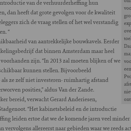
onh
 introductie van de verhuurderheffing hun
voo
n, dan heeft dat grote gevolgen voor de kwaliteit
gro
leggers zich de vraag stellen of het wel verstandig
exp
ove
en. “
toe
chikbaarheid van aantrekkelijke bouwkavels. Eerder
Daa
kkelingsbedrijf dat binnen Amsterdam maar heel
ma
 voorhanden zijn. “In 2013 zal moeten blijken of we
voo
een
chikbaar kunnen stellen. Bijvoorbeeld
Pvd
als ze zelf niet investeren- ruimhartig afstand
afs
rworven posities,” aldus Van der Zande.
nie
eker bereid, verwacht Gerard Anderiesen,
ont
Stadgenoot. “Het kabinetsbeleid en de introductie
fing leiden ertoe dat we de komende jaren veel minder
n vervolgens allereerst naar gebieden waar we reeds ac