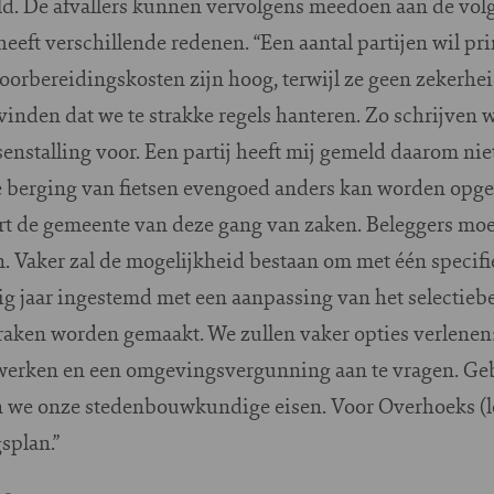
d. De afvallers kunnen vervolgens meedoen aan de volg
heeft verschillende redenen. “Een aantal partijen wil p
oorbereidingskosten zijn hoog, terwijl ze geen zekerhe
vinden dat we te strakke regels hanteren. Zo schrijven
enstalling voor. Een partij heeft mij gemeld daarom nie
de berging van fietsen evengoed anders kan worden opge
rt de gemeente van deze gang van zaken. Beleggers moe
Vaker zal de mogelijkheid bestaan om met één specifiek
rig jaar ingestemd met een aanpassing van het selectieb
aken worden gemaakt. We zullen vaker opties verlenen: 
te werken en een omgevingsvergunning aan te vragen. Ge
 we onze stedenbouwkundige eisen. Voor Overhoeks (lo
splan.”