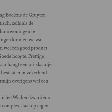
ng Boelens de Gruyter,
isch, zelfs als de
en huurwoningen te
elingen kunnen we wat
en wel een goed product
oede hoogte. Prettige
aar hangt een prijskaartje
n bestaat er onzekerheid
rmijn overigens wel een
in het Wicherskwartier in
t complex staat op eigen