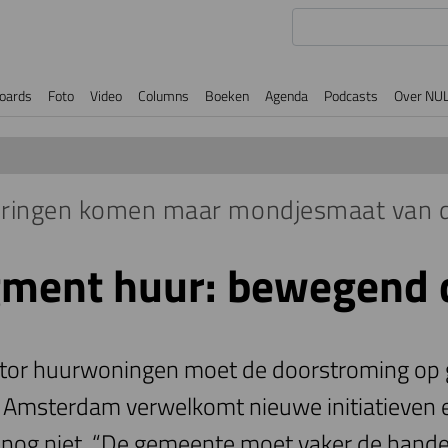
oards
Foto
Video
Columns
Boeken
Agenda
Podcasts
Over NU
ringen komen maar mondjesmaat van 
ment huur: bewegend 
ctor huurwoningen moet de doorstroming op
Amsterdam verwelkomt nieuwe initiatieven e
 nog niet. “De gemeente moet vaker de hande