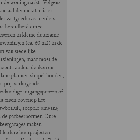
r de woningmarkt. Volgens
sociaal-democraten is er
er vastgoedinvesteerders
te bereidheid om te
esteren in kleine duurzame
rwoningen (ca. 60 m2) in de
rt van stedelijke
rzieningen, maar moet de
eente anders denken en
ken: plannen simpel houden,
n prijsverhogende
wkundige uitgangspunten of
ra eisen bovenop het
wbesluit; soepele omgang
 de parkeernormen. Dure
keergarages maken
deldure huurprojecten