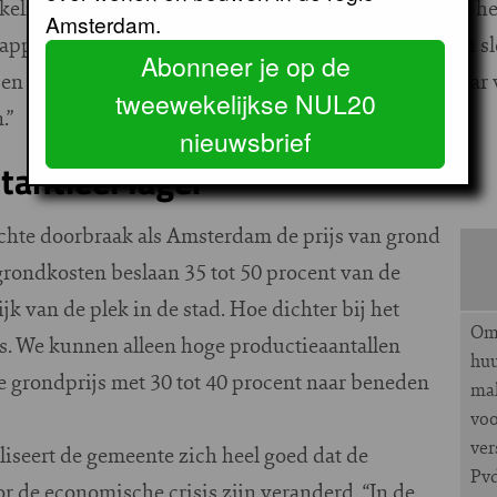
kelijker. Bovendien kregen we alle medewerking van het
Amsterdam.
l appartementen. In de oorspronkelijke plannen waren 
Abonneer je op de
n we vrij snel een eindbelegger kunnen vinden. Maar ve
tweewekelijkse NUL20
.”
nieuwsbrief
tantieel lager
echte doorbraak als Amsterdam de prijs van grond
 grondkosten beslaan 35 tot 50 procent van de
jk van de plek in de stad. Hoe dichter bij het
Om 
js. We kunnen alleen hoge productieaantallen
huu
e grondprijs met 30 tot 40 procent naar beneden
ma
voo
ver
iseert de gemeente zich heel goed dat de
Pvd
de economische crisis zijn veranderd. “In de