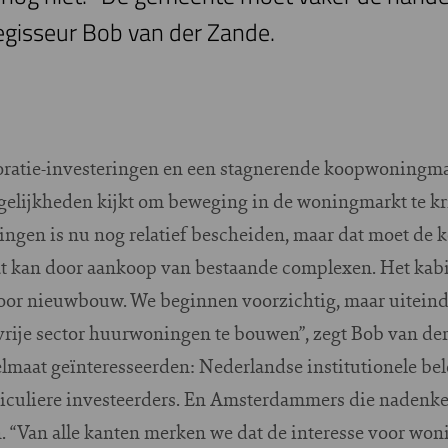
isseur Bob van der Zande.
ratie-investeringen en een stagnerende koopwoningm
elijkheden kijkt om beweging in de woningmarkt te krij
ngen is nu nog relatief bescheiden, maar dat moet de 
t kan door aankoop van bestaande complexen. Het kabi
or nieuwbouw. We beginnen voorzichtig, maar uiteinde
 vrije sector huurwoningen te bouwen”, zegt Bob van de
lmaat geïnteresseerden: Nederlandse institutionele bel
rticuliere investeerders. En Amsterdammers die nadenke
. “Van alle kanten merken we dat de interesse voor wo