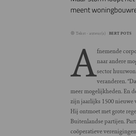
meent woningbouwreg
Tekst - auteur(s)
BERT POTS
A
fnemende corpo
naar andere mog
sector huurwoni
veranderen. “Da
meer mogelijkheden. En do
zijn jaarlijks 1500 nieuwe
Hij ontmoet met grote rege
Buitenlandse partijen. Pa
coöperatieve verenigingen