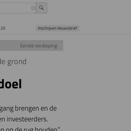
L20
Inschrijven nieuwsbrief
Eerste verdieping
de grond
doel
 gang brengen en de
n investeerders.
n op de rug houden,”