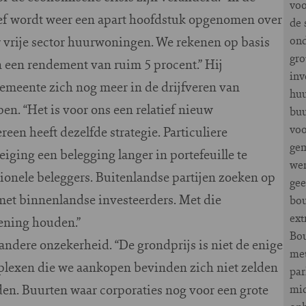
voo
f wordt weer een apart hoofdstuk opgenomen over
de 
r vrije sector huurwoningen. We rekenen op basis
ond
gro
 een rendement van ruim 5 procent.” Hij
inv
gemeente zich nog meer in de drijfveren van
huu
en. “Het is voor ons een relatief nieuw
buu
voo
reen heeft dezelfde strategie. Particuliere
gem
iging een belegging langer in portefeuille te
wer
ionele beleggers. Buitenlandse partijen zoeken op
gee
et binnenlandse investeerders. Met die
bou
ext
ening houden.”
Bou
andere onzekerheid. “De grondprijs is niet de enige
met
mplexen die we aankopen bevinden zich niet zelden
par
den. Buurten waar corporaties nog voor een grote
mid