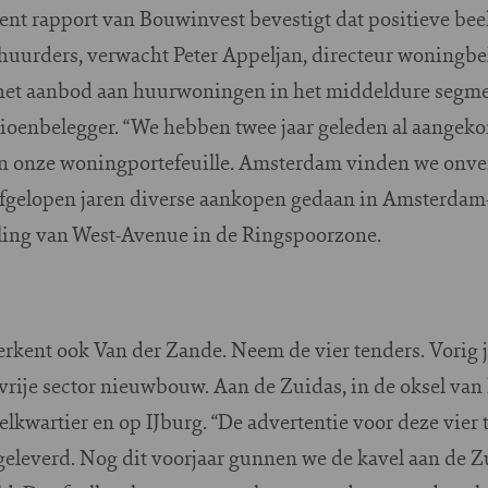
nt rapport van Bouwinvest bevestigt dat positieve beel
 huurders, verwacht Peter Appeljan, directeur woningbe
et aanbod aan huurwoningen in het middeldure segment 
sioenbelegger. “We hebben twee jaar geleden al aangeko
an onze woningportefeuille. Amsterdam vinden we onver
fgelopen jaren diverse aankopen gedaan in Amsterdam-
ling van West-Avenue in de Ringspoorzone.
 erkent ook Van der Zande. Neem de vier tenders. Vorig 
vrije sector nieuwbouw. Aan de Zuidas, in de oksel van
lkwartier en op IJburg. “De advertentie voor deze vier
pgeleverd. Nog dit voorjaar gunnen we de kavel aan de