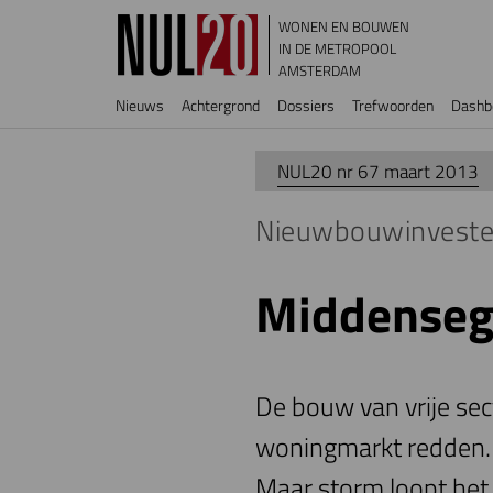
Overslaan en naar de inhoud gaan
WONEN EN BOUWEN
IN DE METROPOOL
AMSTERDAM
Hoofdnavigatie
Nieuws
Achtergrond
Dossiers
Trefwoorden
Dashb
NUL20 nr 67 maart 2013
Nieuwbouwinveste
Middenseg
De bouw van vrije se
woningmarkt redden. 
Maar storm loopt het