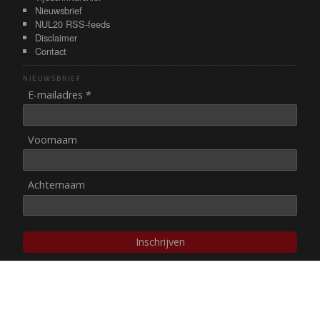
Nieuwsbrief
NUL20 RSS-feeds
Disclaimer
Contact
NIEUWSBRIEF
E-mailadres *
Voornaam
Achternaam
Inschrijven
© NUL20, 2002-heden,
auteursrechten/disclaimer
Stichting NUL20 heeft de
ANBI-status
.
Image