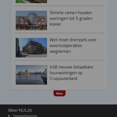
Slimme ramen houden
woningen tot 5 graden
koeler
Wet moet drempels voor
wooncoöperaties
wegnemen
458 nieuwe betaalbare
huurwoningen op
Cruquiuseiland
Meer
Meer NUL20
Meer NUL20
Tijdschriftarchief