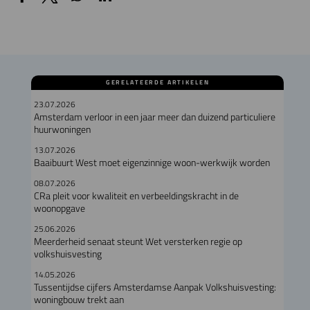
GERELATEERDE ARTIKELEN
23.07.2026
Amsterdam verloor in een jaar meer dan duizend particuliere
huurwoningen
13.07.2026
Baaibuurt West moet eigenzinnige woon-werkwijk worden
08.07.2026
CRa pleit voor kwaliteit en verbeeldingskracht in de
woonopgave
25.06.2026
Meerderheid senaat steunt Wet versterken regie op
volkshuisvesting
14.05.2026
Tussentijdse cijfers Amsterdamse Aanpak Volkshuisvesting:
woningbouw trekt aan