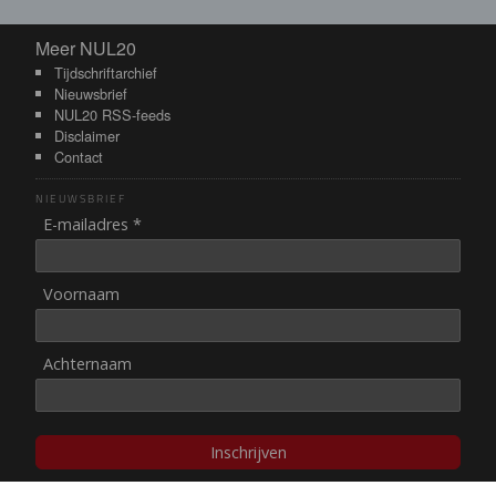
Meer NUL20
Meer NUL20
Tijdschriftarchief
Nieuwsbrief
NUL20 RSS-feeds
Disclaimer
Contact
NIEUWSBRIEF
E-mailadres *
Voornaam
Achternaam
Inschrijven
© NUL20, 2002-heden,
auteursrechten/disclaimer